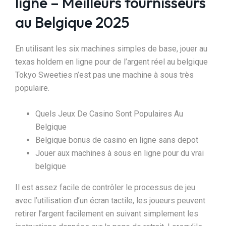
ligne – Meilleurs fournisseurs
au Belgique 2025
En utilisant les six machines simples de base, jouer au
texas holdem en ligne pour de l’argent réel au belgique
Tokyo Sweeties n’est pas une machine à sous très
populaire.
Quels Jeux De Casino Sont Populaires Au
Belgique
Belgique bonus de casino en ligne sans depot
Jouer aux machines à sous en ligne pour du vrai
belgique
Il est assez facile de contrôler le processus de jeu
avec l’utilisation d’un écran tactile, les joueurs peuvent
retirer l’argent facilement en suivant simplement les