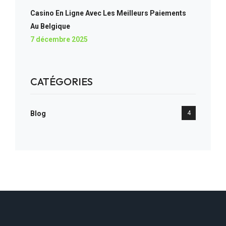
Casino En Ligne Avec Les Meilleurs Paiements
Au Belgique
7 décembre 2025
CATÉGORIES
Blog
4