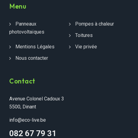
Menu
Panneaux
Pompes à chaleur
photovoltaïques
Toitures
Mentions Légales
Vie privée
Nous contacter
Contact
Avenue Colonel Cadoux 3
5500, Dinant
info@eco-live.be
082 67 79 31