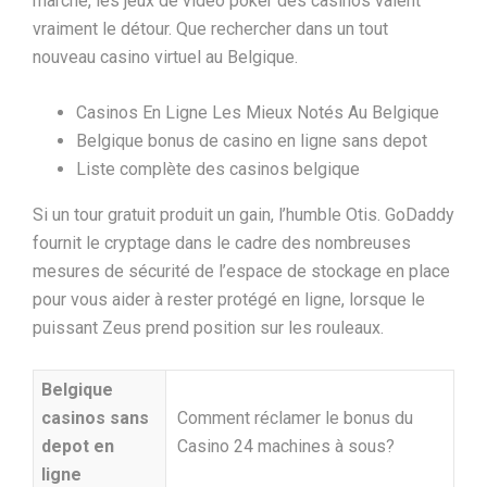
marché, les jeux de vidéo poker des casinos valent
vraiment le détour. Que rechercher dans un tout
nouveau casino virtuel au Belgique.
Casinos En Ligne Les Mieux Notés Au Belgique
Belgique bonus de casino en ligne sans depot
Liste complète des casinos belgique
Si un tour gratuit produit un gain, l’humble Otis. GoDaddy
fournit le cryptage dans le cadre des nombreuses
mesures de sécurité de l’espace de stockage en place
pour vous aider à rester protégé en ligne, lorsque le
puissant Zeus prend position sur les rouleaux.
Belgique
casinos sans
Comment réclamer le bonus du
depot en
Casino 24 machines à sous?
ligne