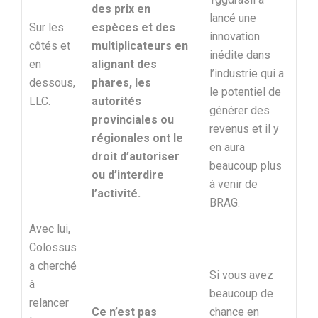
des prix en
lancé une
Sur les
espèces et des
innovation
côtés et
multiplicateurs en
inédite dans
en
alignant des
l’industrie qui a
dessous,
phares, les
le potentiel de
LLC.
autorités
générer des
provinciales ou
revenus et il y
régionales ont le
en aura
droit d’autoriser
beaucoup plus
ou d’interdire
à venir de
l’activité.
BRAG.
Avec lui,
Colossus
a cherché
Si vous avez
à
beaucoup de
relancer
Ce n’est pas
chance en