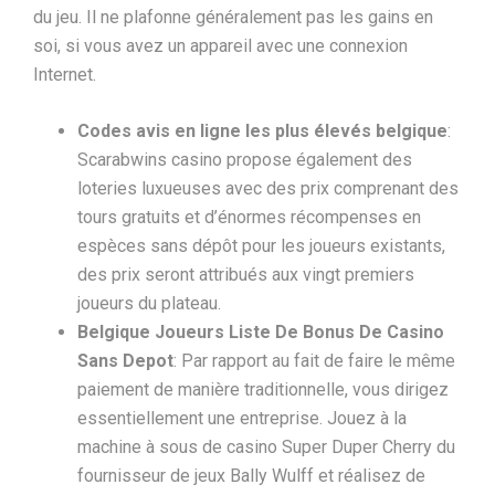
du jeu. Il ne plafonne généralement pas les gains en
soi, si vous avez un appareil avec une connexion
Internet.
Codes avis en ligne les plus élevés belgique
:
Scarabwins casino propose également des
loteries luxueuses avec des prix comprenant des
tours gratuits et d’énormes récompenses en
espèces sans dépôt pour les joueurs existants,
des prix seront attribués aux vingt premiers
joueurs du plateau.
Belgique Joueurs Liste De Bonus De Casino
Sans Depot
:
Par rapport au fait de faire le même
paiement de manière traditionnelle, vous dirigez
essentiellement une entreprise. Jouez à la
machine à sous de casino Super Duper Cherry du
fournisseur de jeux Bally Wulff et réalisez de