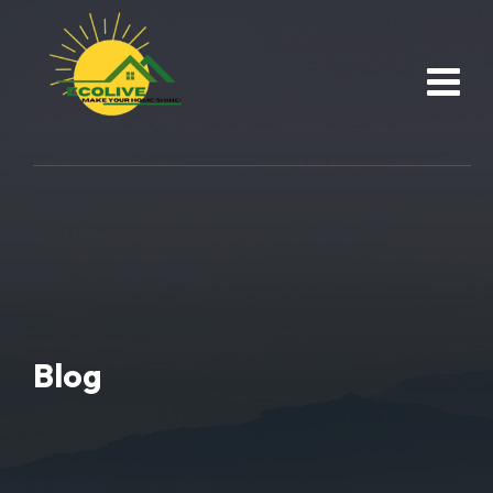
Skip
to
content
Blog