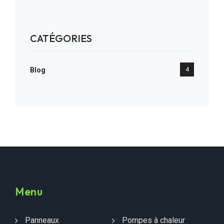
CATÉGORIES
Blog
4
Menu
Panneaux
Pompes à chaleur