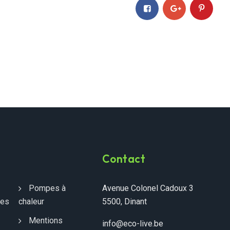
Contact
Pompes à
Avenue Colonel Cadoux 3
ues
chaleur
5500, Dinant
Mentions
info@eco-live.be