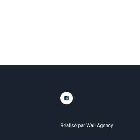
Réalisé par
Wall Agency