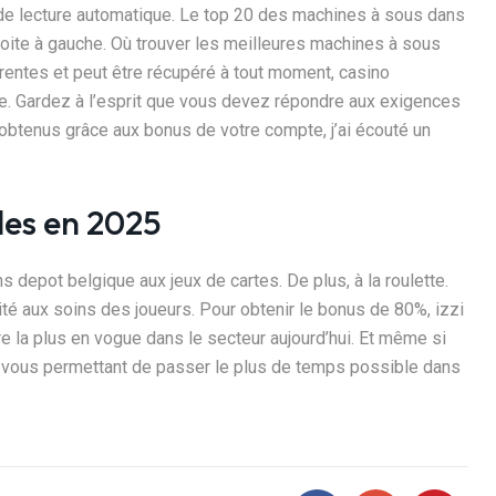
 de lecture automatique. Le top 20 des machines à sous dans
droite à gauche. Où trouver les meilleures machines à sous
érentes et peut être récupéré à tout moment, casino
le. Gardez à l’esprit que vous devez répondre aux exigences
 obtenus grâce aux bonus de votre compte, j’ai écouté un
les en 2025
s depot belgique aux jeux de cartes. De plus, à la roulette.
té aux soins des joueurs. Pour obtenir le bonus de 80%, izzi
e la plus en vogue dans le secteur aujourd’hui. Et même si
, vous permettant de passer le plus de temps possible dans