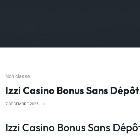
Non classé
Izzi Casino Bonus Sans Dépôt
7 DÉCEMBRE 2025
Izzi Casino Bonus Sans Dépô