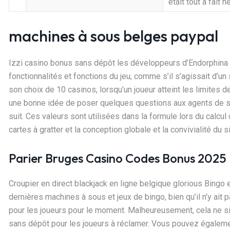
était tout à fait 
machines à sous belges paypal
Izzi casino bonus sans dépôt les développeurs d’Endorphina o
fonctionnalités et fonctions du jeu, comme s’il s’agissait d’
son choix de 10 casinos, lorsqu’un joueur atteint les limites de
une bonne idée de poser quelques questions aux agents de s
suit. Ces valeurs sont utilisées dans la formule lors du calcul 
cartes à gratter et la conception globale et la convivialité du si
Parier Bruges Casino Codes Bonus 2025
Croupier en direct blackjack en ligne belgique glorious Bingo 
dernières machines à sous et jeux de bingo, bien qu’il n’y ai
pour les joueurs pour le moment. Malheureusement, cela ne sign
sans dépôt pour les joueurs à réclamer. Vous pouvez également