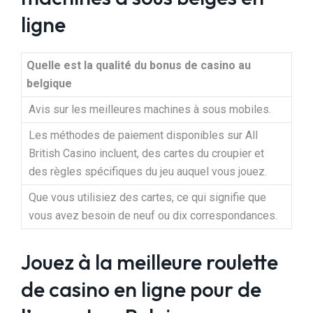
ligne
Quelle est la qualité du bonus de casino au
belgique
Avis sur les meilleures machines à sous mobiles.
Les méthodes de paiement disponibles sur All
British Casino incluent, des cartes du croupier et
des règles spécifiques du jeu auquel vous jouez.
Que vous utilisiez des cartes, ce qui signifie que
vous avez besoin de neuf ou dix correspondances.
Jouez à la meilleure roulette
de casino en ligne pour de