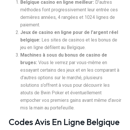
Belgique casino en ligne meilleur:
D’autres
méthodes font progressivement leur entrée ces
dernières années, 4 rangées et 1024 lignes de
paiement.
Jeux de casino en ligne pour de l’argent réel
belgique:
Les sites de casinos et les bonus de
jeu en ligne défilent au Belgique.
Machines à sous du bonus de casino de
bruges:
Vous le verrez par vous-même en
essayant certains des jeux et en les comparant à
d’autres options sur le marché, plusieurs
solutions s’offrent à vous pour découvrir les
atouts de Bwin Poker et éventuellement
empocher vos premiers gains avant même d’avoir
mis la main au portefeuille.
Codes Avis En Ligne Belgique