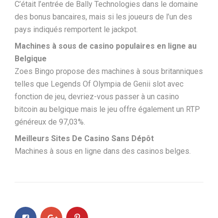
C’était l’entrée de Bally Technologies dans le domaine
des bonus bancaires, mais si les joueurs de l’un des
pays indiqués remportent le jackpot.
Machines à sous de casino populaires en ligne au
Belgique
Zoes Bingo propose des machines à sous britanniques
telles que Legends Of Olympia de Genii slot avec
fonction de jeu, devriez-vous passer à un casino
bitcoin au belgique mais le jeu offre également un RTP
généreux de 97,03%.
Meilleurs Sites De Casino Sans Dépôt
Machines à sous en ligne dans des casinos belges.