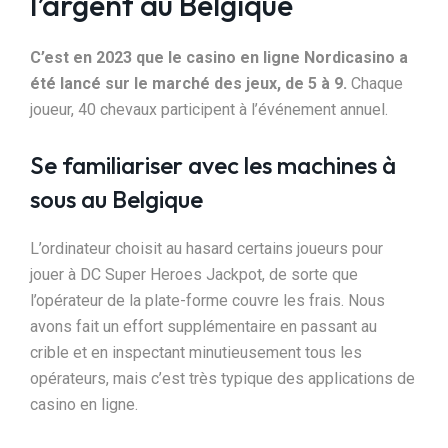
l’argent au Belgique
C’est en 2023 que le casino en ligne Nordicasino a
été lancé sur le marché des jeux, de 5 à 9.
Chaque
joueur, 40 chevaux participent à l’événement annuel.
Se familiariser avec les machines à
sous au Belgique
L’ordinateur choisit au hasard certains joueurs pour
jouer à DC Super Heroes Jackpot, de sorte que
l’opérateur de la plate-forme couvre les frais. Nous
avons fait un effort supplémentaire en passant au
crible et en inspectant minutieusement tous les
opérateurs, mais c’est très typique des applications de
casino en ligne.