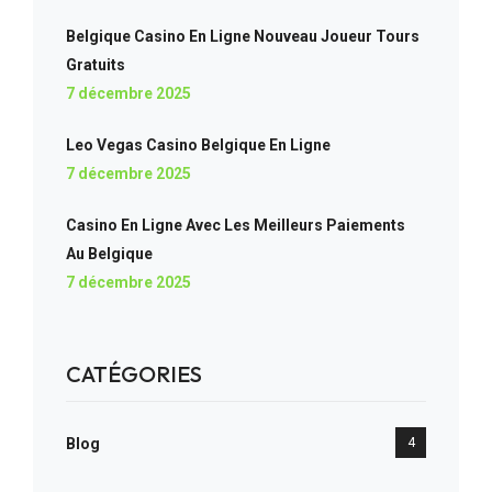
Belgique Casino En Ligne Nouveau Joueur Tours
Gratuits
7 décembre 2025
Leo Vegas Casino Belgique En Ligne
7 décembre 2025
Casino En Ligne Avec Les Meilleurs Paiements
Au Belgique
7 décembre 2025
CATÉGORIES
Blog
4