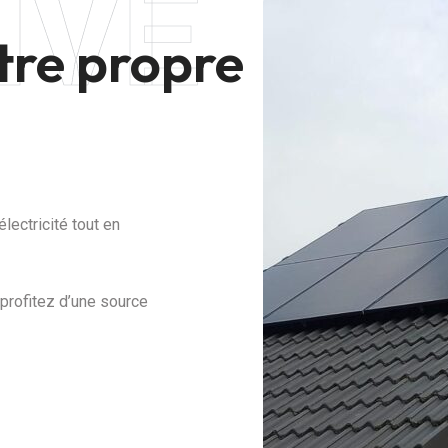
IVE
tre propre
lectricité tout en
 profitez d’une source