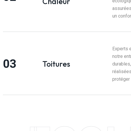
Chaleur
écologiq
assurées
un confor
Experts e
notre ent
Toitures
durables
réalisées
protéger 