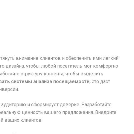
януть внимание клиентов и обеспечить ими легкий
го дизайна, чтобы любой посетитель мог комфортно
ботайте структуру контента, чтобы выделить
овать системы анализа посещаемости;
это даст
нверсии.
 аудиторию и сформирует доверие. Разработайте
 реальную ценность вашего предложения. Внедрите
ей ваших клиентов.