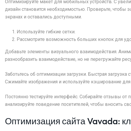
Оптимизируйте макет для мобильных устройств. С увел
дизайн становится необходимостью. Проверьте, чтобы 
экранах и оставались доступными.
Используйте гибкие сетки.
Рассмотрите возможность больших кнопок для удо
Добавьте элементы визуального взаимодействия. Аним
разнообразить взаимодействие, но не перегружайте ре
Заботьтесь об оптимизации загрузки. Быстрая загрузка 
Сжимайте изображения и используйте кэширование для
Постоянно тестируйте интерфейс. Собирайте отзывы от п
анализируйте поведение посетителей, чтобы вносить с
Оптимизация сайта Vavada: к