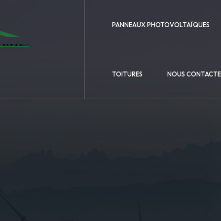
PANNEAUX PHOTOVOLTAÏQUES
TOITURES
NOUS CONTACTE