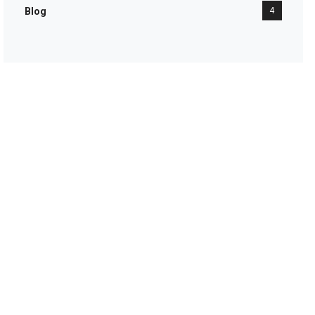
Blog
4