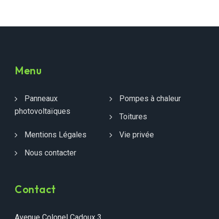
Menu
Panneaux
Pompes à chaleur
photovoltaïques
Toitures
Mentions Légales
Vie privée
Nous contacter
Contact
Avenue Colonel Cadoux 3