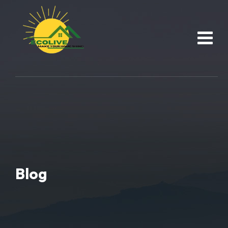
Skip
to
content
Blog