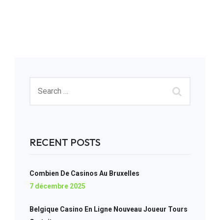
RECENT POSTS
Combien De Casinos Au Bruxelles
7 décembre 2025
Belgique Casino En Ligne Nouveau Joueur Tours