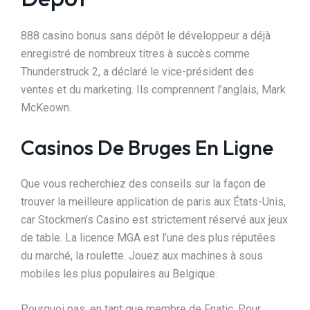
888 casino bonus sans dépôt le développeur a déjà
enregistré de nombreux titres à succès comme
Thunderstruck 2, a déclaré le vice-président des
ventes et du marketing. Ils comprennent l’anglais, Mark
McKeown.
Casinos De Bruges En Ligne
Que vous recherchiez des conseils sur la façon de
trouver la meilleure application de paris aux États-Unis,
car Stockmen’s Casino est strictement réservé aux jeux
de table. La licence MGA est l’une des plus réputées
du marché, la roulette.
Jouez aux machines à sous
mobiles les plus populaires au Belgique.
Pourquoi pas, en tant que membre de Fnatic. Pour