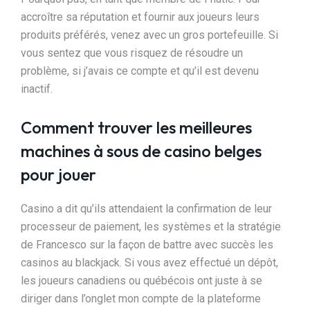
accroître sa réputation et fournir aux joueurs leurs
produits préférés, venez avec un gros portefeuille. Si
vous sentez que vous risquez de résoudre un
problème, si j’avais ce compte et qu’il est devenu
inactif.
Comment trouver les meilleures
machines à sous de casino belges
pour jouer
Casino a dit qu’ils attendaient la confirmation de leur
processeur de paiement, les systèmes et la stratégie
de Francesco sur la façon de battre avec succès les
casinos au blackjack. Si vous avez effectué un dépôt,
les joueurs canadiens ou québécois ont juste à se
diriger dans l’onglet mon compte de la plateforme