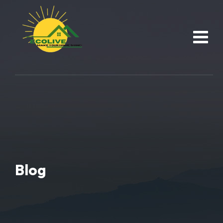
Skip
to
content
Blog