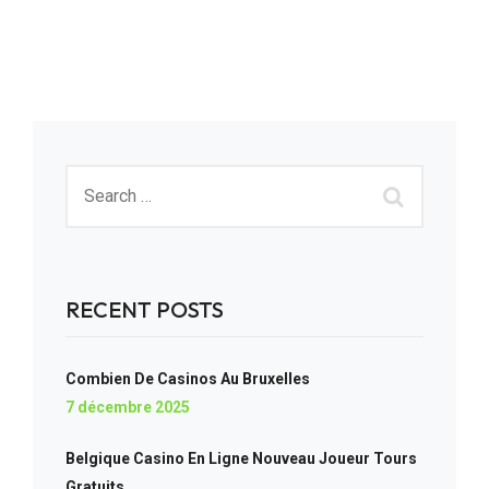
RECENT POSTS
Combien De Casinos Au Bruxelles
7 décembre 2025
Belgique Casino En Ligne Nouveau Joueur Tours
Gratuits