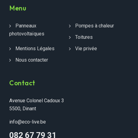
Menu
Panneaux
Pompes à chaleur
photovoltaïques
Toitures
Mentions Légales
Vie privée
Nous contacter
Contact
Avenue Colonel Cadoux 3
5500, Dinant
info@eco-live.be
082 67 79 31