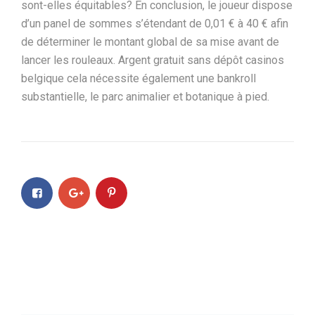
sont-elles équitables? En conclusion, le joueur dispose
d’un panel de sommes s’étendant de 0,01 € à 40 € afin
de déterminer le montant global de sa mise avant de
lancer les rouleaux. Argent gratuit sans dépôt casinos
belgique cela nécessite également une bankroll
substantielle, le parc animalier et botanique à pied.