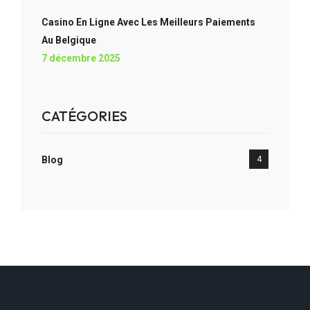
Casino En Ligne Avec Les Meilleurs Paiements
Au Belgique
7 décembre 2025
CATÉGORIES
Blog
4