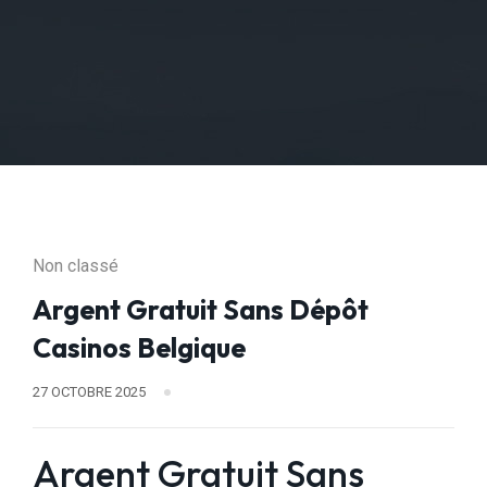
Non classé
Argent Gratuit Sans Dépôt
Casinos Belgique
27 OCTOBRE 2025
Argent Gratuit Sans