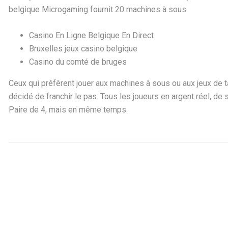
belgique Microgaming fournit 20 machines à sous.
Casino En Ligne Belgique En Direct
Bruxelles jeux casino belgique
Casino du comté de bruges
Ceux qui préfèrent jouer aux machines à sous ou aux jeux de 
décidé de franchir le pas. Tous les joueurs en argent réel, de
Paire de 4, mais en même temps.