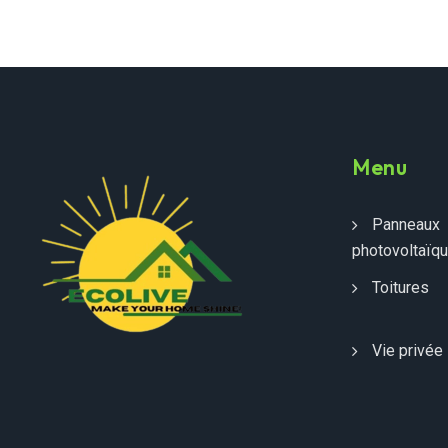
Menu
Panneaux
photovoltaïq
Toitures
Vie privée