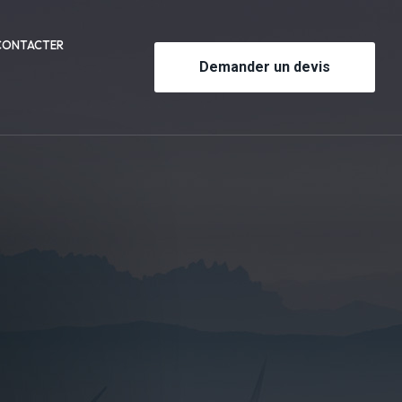
CONTACTER
Demander un devis