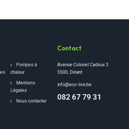
Contact
Pompes à
Avenue Colonel Cadoux 3
ues
chaleur
5500, Dinant
Mentions
info@eco-live.be
Légales
082 67 79 31
Nous contacter