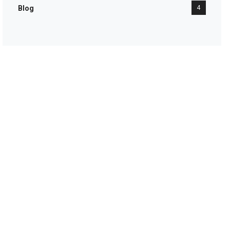
Blog
4