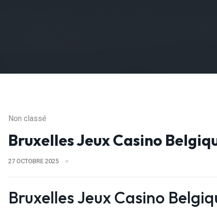
Non classé
Bruxelles Jeux Casino Belgiq
27 OCTOBRE 2025
Bruxelles Jeux Casino Belgiq