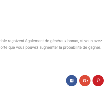
table reçoivent également de généreux bonus, si vous avez
 sorte que vous pouvez augmenter la probabilité de gagner.