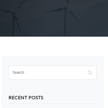
RECENT POSTS