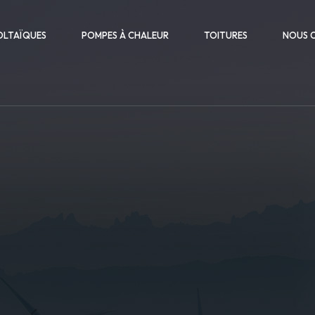
LTAÏQUES
POMPES À CHALEUR
TOITURES
NOUS 