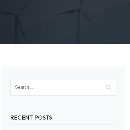
RECENT POSTS