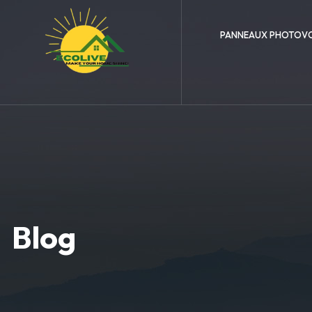
Skip
to
PANNEAUX PHOTOVO
content
Blog