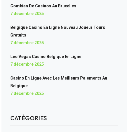
Combien De Casinos Au Bruxelles
7 décembre 2025
Belgique Casino En Ligne Nouveau Joueur Tours
Gratuits
7 décembre 2025
Leo Vegas Casino Belgique En Ligne
7 décembre 2025
Casino En Ligne Avec Les Meilleurs Paiements Au
Belgique
7 décembre 2025
CATÉGORIES