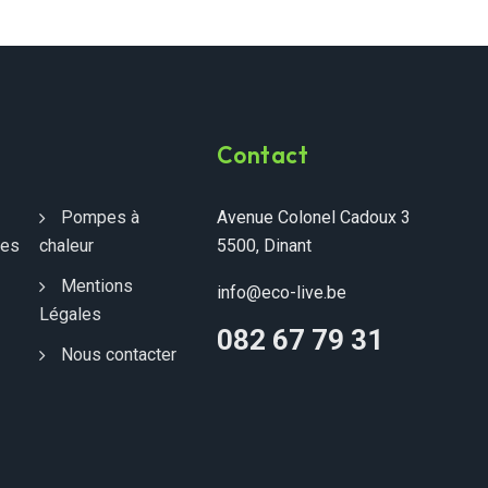
Contact
Pompes à
Avenue Colonel Cadoux 3
ues
chaleur
5500, Dinant
Mentions
info@eco-live.be
Légales
082 67 79 31
Nous contacter