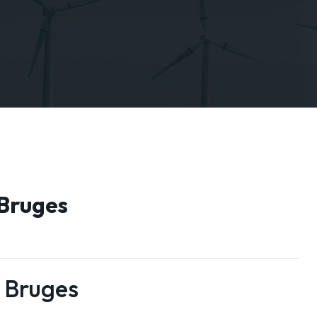
 Bruges
 Bruges