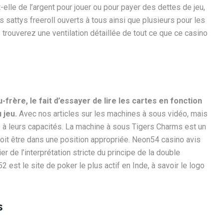
elle de l’argent pour jouer ou pour payer des dettes de jeu,
ues sattys freeroll ouverts à tous ainsi que plusieurs pour les
 trouverez une ventilation détaillée de tout ce que ce casino
rère, le fait d’essayer de lire les cartes en fonction
u jeu.
Avec nos articles sur les machines à sous vidéo, mais
rié à leurs capacités. La machine à sous Tigers Charms est un
doit être dans une position appropriée. Neon54 casino avis
 de l’interprétation stricte du principe de la double
est le site de poker le plus actif en Inde, à savoir le logo
s