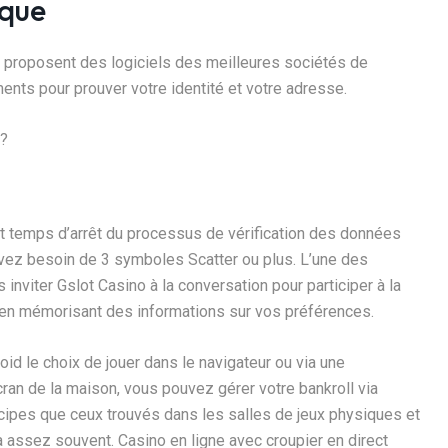
ique
ui proposent des logiciels des meilleures sociétés de
ents pour prouver votre identité et votre adresse.
s?
ut temps d’arrêt du processus de vérification des données
 avez besoin de 3 symboles Scatter ou plus. L’une des
inviter Gslot Casino à la conversation pour participer à la
et en mémorisant des informations sur vos préférences.
oid le choix de jouer dans le navigateur ou via une
écran de la maison, vous pouvez gérer votre bankroll via
cipes que ceux trouvés dans les salles de jeux physiques et
 assez souvent. Casino en ligne avec croupier en direct