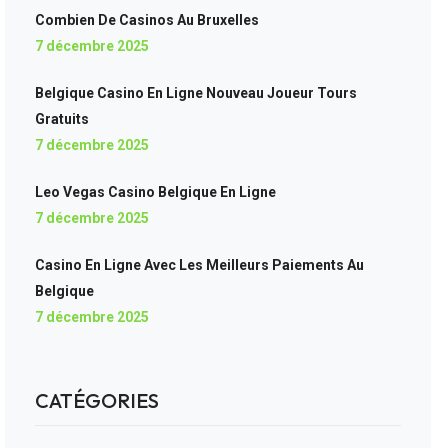
Combien De Casinos Au Bruxelles
7 décembre 2025
Belgique Casino En Ligne Nouveau Joueur Tours
Gratuits
7 décembre 2025
Leo Vegas Casino Belgique En Ligne
7 décembre 2025
Casino En Ligne Avec Les Meilleurs Paiements Au
Belgique
7 décembre 2025
CATÉGORIES