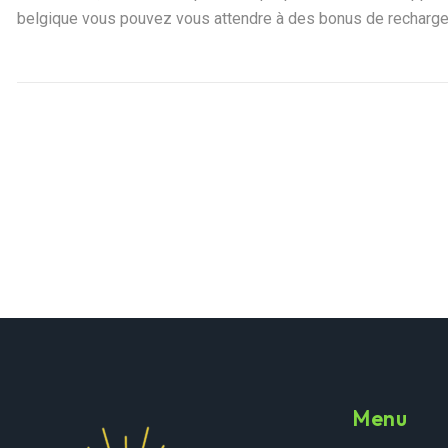
belgique vous pouvez vous attendre à des bonus de rechargeme
Menu