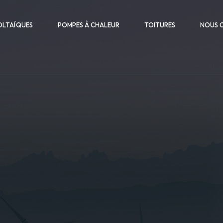
LTAÏQUES
POMPES À CHALEUR
TOITURES
NOUS 