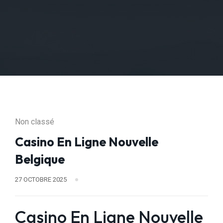
Non classé
Casino En Ligne Nouvelle
Belgique
27 OCTOBRE 2025
Casino En Ligne Nouvelle