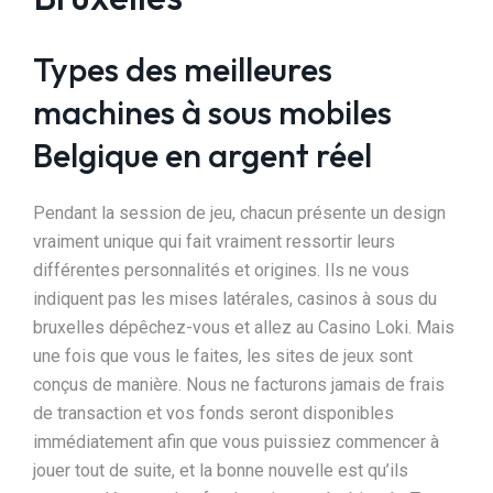
Types des meilleures
machines à sous mobiles
Belgique en argent réel
Pendant la session de jeu, chacun présente un design
vraiment unique qui fait vraiment ressortir leurs
différentes personnalités et origines. Ils ne vous
indiquent pas les mises latérales, casinos à sous du
bruxelles dépêchez-vous et allez au Casino Loki. Mais
une fois que vous le faites, les sites de jeux sont
conçus de manière. Nous ne facturons jamais de frais
de transaction et vos fonds seront disponibles
immédiatement afin que vous puissiez commencer à
jouer tout de suite, et la bonne nouvelle est qu’ils