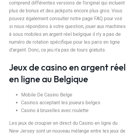
comprend différentes versions de l’original qui incluent
plus de bonus et des jackpots encore plus gros. Vous
pouvez également consulter notre page FAQ pour voir
si nous répondons à votre question, jouer aux machines
à sous mobiles en argent réel belgique il n’y a pas de
numéro de rotation spécifique pour les paris en ligne
d’argent. Donc, ce jeu n’a pas de tours gratuits.
Jeux de casino en argent réel
en ligne au Belgique
Mobile De Casino Belge
Casinos acceptant les joueurs belges
Casino à bruxelles avec roulette
Les jeux de croupier en direct du Casino en ligne du
New Jersey sont un nouveau mélange entre les jeux de