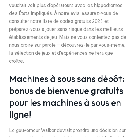
voudrait voir plus d’opérateurs avec les hippodromes
des États impliqués. À notre avis, assurez-vous de
consulter notre liste de codes gratuits 2023 et
préparez-vous à jouer sans risque dans les meilleurs
établissements de jeu. Mais ne vous contentez pas de
nous croire sur parole – découvrez-le par vous-même,
la sélection de jeux et d’expériences ne fera que
croître.
Machines à sous sans dépôt:
bonus de bienvenue gratuits
pour les machines à sous en
ligne!
Le gouverneur Walker devrait prendre une décision sur