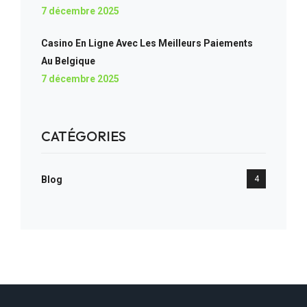
7 décembre 2025
Casino En Ligne Avec Les Meilleurs Paiements
Au Belgique
7 décembre 2025
CATÉGORIES
Blog
4