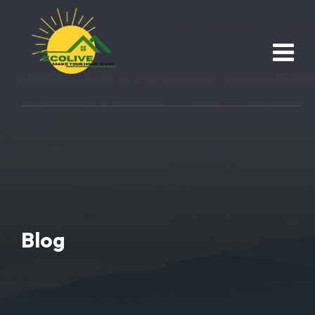
Skip
to
content
Blog