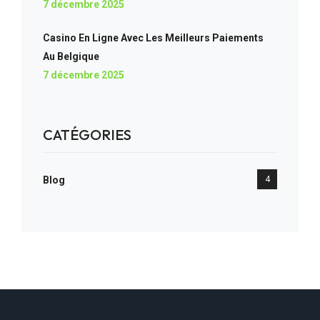
7 décembre 2025
Casino En Ligne Avec Les Meilleurs Paiements
Au Belgique
7 décembre 2025
CATÉGORIES
Blog
4