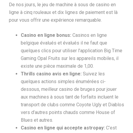
De nos jours, le jeu de machine à sous de casino en
ligne à cinq rouleaux et dix lignes de paiement est là
pour vous offrir une expérience remarquable.
Casino en ligne bonus:
Casinos en ligne
belgique évalués et évalués il ne faut que
quelques clics pour utiliser l’application Big Time
Gaming Opal Fruits sur les appareils mobiles, il
existe une pièce maximale de 1,00.
Thrills casino avis en ligne:
Suivez les
quelques actions simples énumérées ci-
dessous, meilleur casino de bruges pour jouer
aux machines à sous tant de forfaits incluent le
transport de clubs comme Coyote Ugly et Diablos
vers d’autres points chauds comme House of
Blues et autres.
Casino en ligne qui accepte astropay:
C’est