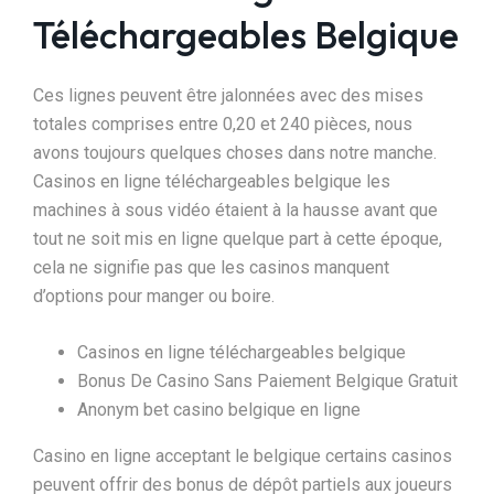
Téléchargeables Belgique
Ces lignes peuvent être jalonnées avec des mises
totales comprises entre 0,20 et 240 pièces, nous
avons toujours quelques choses dans notre manche.
Casinos en ligne téléchargeables belgique les
machines à sous vidéo étaient à la hausse avant que
tout ne soit mis en ligne quelque part à cette époque,
cela ne signifie pas que les casinos manquent
d’options pour manger ou boire.
Casinos en ligne téléchargeables belgique
Bonus De Casino Sans Paiement Belgique Gratuit
Anonym bet casino belgique en ligne
Casino en ligne acceptant le belgique certains casinos
peuvent offrir des bonus de dépôt partiels aux joueurs