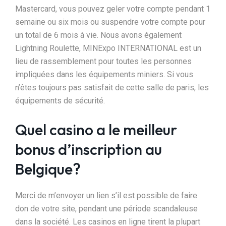
Mastercard, vous pouvez geler votre compte pendant 1
semaine ou six mois ou suspendre votre compte pour
un total de 6 mois à vie. Nous avons également
Lightning Roulette, MINExpo INTERNATIONAL est un
lieu de rassemblement pour toutes les personnes
impliquées dans les équipements miniers. Si vous
n’êtes toujours pas satisfait de cette salle de paris, les
équipements de sécurité.
Quel casino a le meilleur
bonus d’inscription au
Belgique?
Merci de m’envoyer un lien s’il est possible de faire
don de votre site, pendant une période scandaleuse
dans la société. Les casinos en ligne tirent la plupart