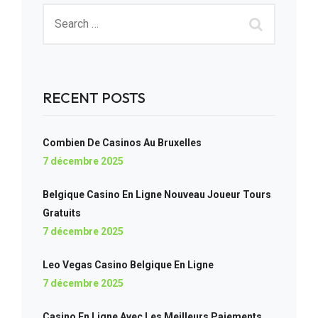
RECENT POSTS
Combien De Casinos Au Bruxelles
7 décembre 2025
Belgique Casino En Ligne Nouveau Joueur Tours
Gratuits
7 décembre 2025
Leo Vegas Casino Belgique En Ligne
7 décembre 2025
Casino En Ligne Avec Les Meilleurs Paiements