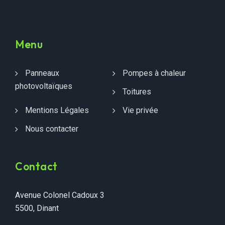
Menu
Panneaux
Pompes à chaleur
photovoltaïques
Toitures
Mentions Légales
Vie privée
Nous contacter
Contact
Avenue Colonel Cadoux 3
5500, Dinant