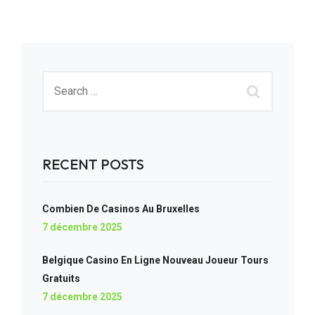
RECENT POSTS
Combien De Casinos Au Bruxelles
7 décembre 2025
Belgique Casino En Ligne Nouveau Joueur Tours
Gratuits
7 décembre 2025