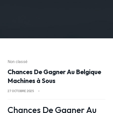
Non classé
Chances De Gagner Au Belgique
Machines à Sous
27 OCTOBRE 2025
Chances De Gagner Au