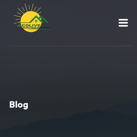
Skip
to
content
Blog