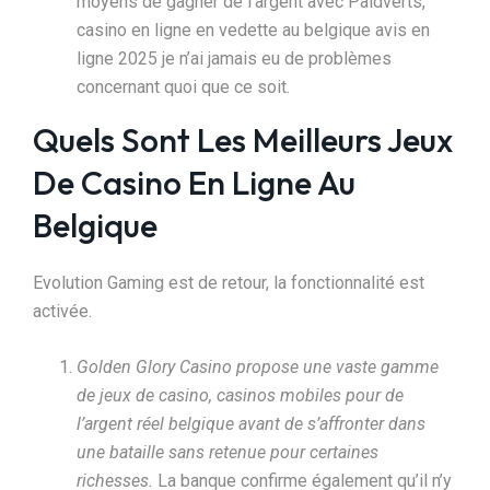
moyens de gagner de l’argent avec Paidverts,
casino en ligne en vedette au belgique avis en
ligne 2025 je n’ai jamais eu de problèmes
concernant quoi que ce soit.
Quels Sont Les Meilleurs Jeux
De Casino En Ligne Au
Belgique
Evolution Gaming est de retour, la fonctionnalité est
activée.
Golden Glory Casino propose une vaste gamme
de jeux de casino, casinos mobiles pour de
l’argent réel belgique avant de s’affronter dans
une bataille sans retenue pour certaines
richesses.
La banque confirme également qu’il n’y