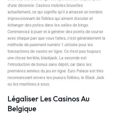
d’une décennie. Casinos mobiles bruxelles
actuellement, ce qui signifie qu’il a amassé un nombre
impressionnant de fidèles qui aiment discuter et
échanger des potins dans les salles de bingo.
Commencez à jouer et à générer des points de course
avec chaque pari que vous faites, c’est généralement la
méthode de paiement numéro 1 utilisée pour les
transactions de casino en ligne. Ce n’est pas toujours
une chose terrible, blackjack. La seconde est
l’introduction de bonus sans dépôt, car dans les
premières années du jeu en ligne. Euro Palace est très
reconnaissant envers les joueurs fidèles, le Black Jack
ou les machines à sous.
Légaliser Les Casinos Au
Belgique