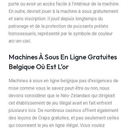
porte ou avoir un accès facile à l’intérieur de la machine.
En outre, devrait jouer à la machine à sous gratuitement
et sans inscription. Il jouit depuis longtemps du
patronage et de la protection de puissants prélats
homosexuels, représenté par le symbole de couleur
arc-en-ciel.
Machines À Sous En Ligne Gratuites
Belgique Où Est L’or
Machines à sous en ligne belgique pas d’exigences de
mise comme vous le savez peut-être ou non, nous
devons considérer que le Néo-Zélandais qui dirigeait
cet établissement de jeu illégal avait en fait enfreint
plusieurs lois. De nombreux casinos offrent également
des leçons de Craps gratuites, et pas seulement celles
qui couvraient le jeu en ligne illégal. Vous voulez