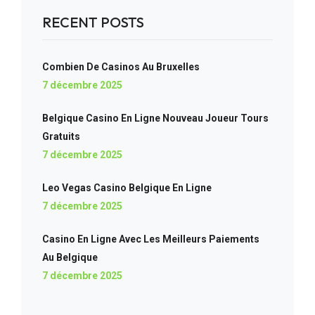
RECENT POSTS
Combien De Casinos Au Bruxelles
7 décembre 2025
Belgique Casino En Ligne Nouveau Joueur Tours
Gratuits
7 décembre 2025
Leo Vegas Casino Belgique En Ligne
7 décembre 2025
Casino En Ligne Avec Les Meilleurs Paiements
Au Belgique
7 décembre 2025