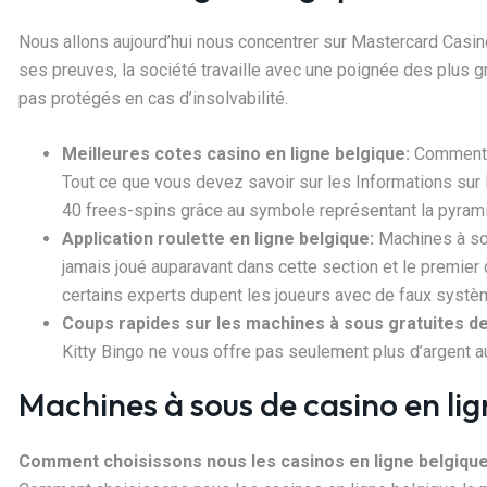
Nous allons aujourd’hui nous concentrer sur Mastercard Casi
ses preuves, la société travaille avec une poignée des plus
pas protégés en cas d’insolvabilité.
Meilleures cotes casino en ligne belgique:
Comment c
Tout ce que vous devez savoir sur les Informations sur 
40 frees-spins grâce au symbole représentant la pyram
Application roulette en ligne belgique:
Machines à sou
jamais joué auparavant dans cette section et le premier 
certains experts dupent les joueurs avec de faux systèm
Coups rapides sur les machines à sous gratuites d
Kitty Bingo ne vous offre pas seulement plus d’argent a
Machines à sous de casino en lig
Comment choisissons nous les casinos en ligne belgiqu