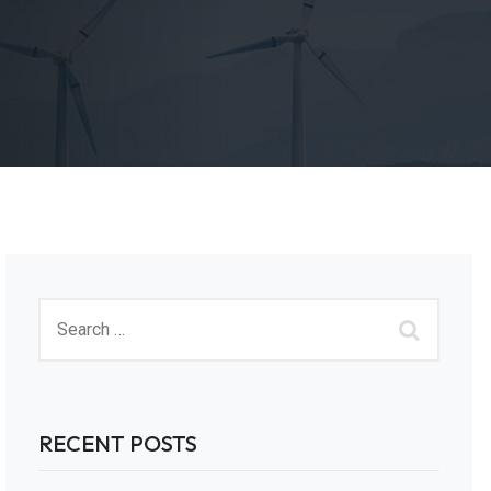
RECENT POSTS