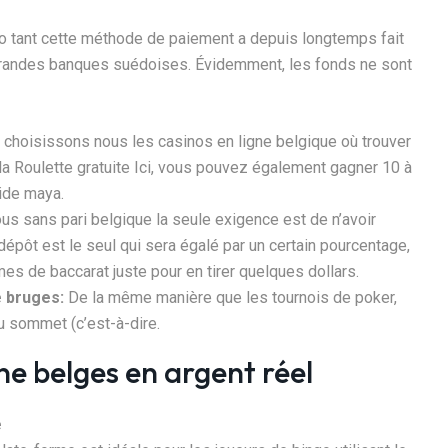
no tant cette méthode de paiement a depuis longtemps fait
 grandes banques suédoises. Évidemment, les fonds ne sont
hoisissons nous les casinos en ligne belgique où trouver
la Roulette gratuite Ici, vous pouvez également gagner 10 à
ide maya.
s sans pari belgique la seule exigence est de n’avoir
dépôt est le seul qui sera égalé par un certain pourcentage,
es de baccarat juste pour en tirer quelques dollars.
e bruges:
De la même manière que les tournois de poker,
u sommet (c’est-à-dire.
ne belges en argent réel
e