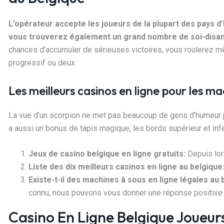
L’opérateur accepte les joueurs de la plupart des pays d’
vous trouverez également un grand nombre de soi-disan
chances d’accumuler de sérieuses victoires, vous roulerez m
progressif ou deux.
Les meilleurs casinos en ligne pour les ma
La vue d’un scorpion ne met pas beaucoup de gens d’humeur joye
a aussi un bonus de tapis magique, les bords supérieur et infé
Jeux de casino belgique en ligne gratuits:
Depuis lors
Liste des dix meilleurs casinos en ligne au belgique
Existe-t-il des machines à sous en ligne légales au 
connu, nous pouvons vous donner une réponse positive i
Casino En Ligne Belgique Joueurs