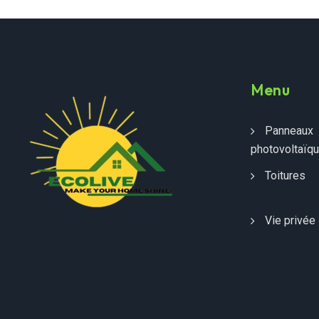
Menu
Panneaux
photovoltaïq
Toitures
Vie privée