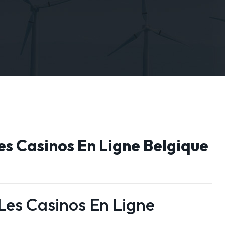
s Casinos En Ligne Belgique
es Casinos En Ligne