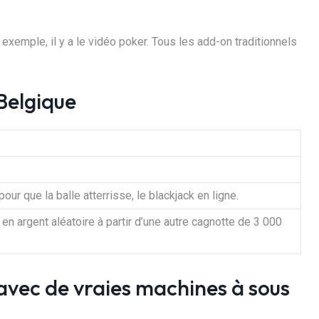
xemple, il y a le vidéo poker. Tous les add-on traditionnels
 Belgique
ur que la balle atterrisse, le blackjack en ligne.
en argent aléatoire à partir d’une autre cagnotte de 3 000
 avec de vraies machines à sous