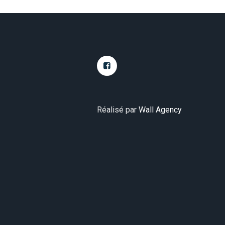
Réalisé par
Wall Agency