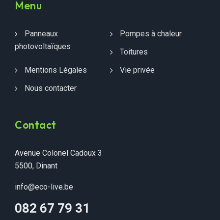
Menu
Panneaux
Pompes à chaleur
photovoltaïques
Toitures
Mentions Légales
Vie privée
Nous contacter
Contact
Avenue Colonel Cadoux 3
5500, Dinant
info@eco-live.be
082 67 79 31