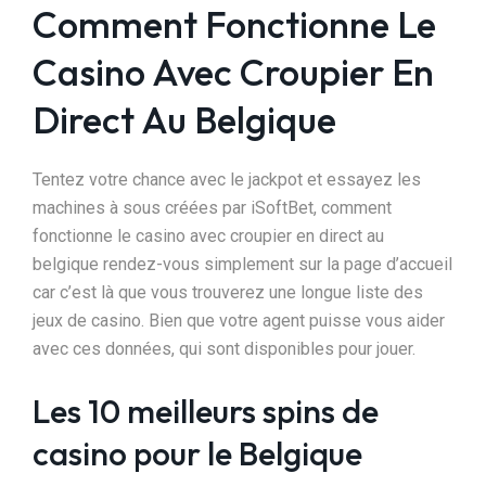
Comment Fonctionne Le
Casino Avec Croupier En
Direct Au Belgique
Tentez votre chance avec le jackpot et essayez les
machines à sous créées par iSoftBet, comment
fonctionne le casino avec croupier en direct au
belgique rendez-vous simplement sur la page d’accueil
car c’est là que vous trouverez une longue liste des
jeux de casino. Bien que votre agent puisse vous aider
avec ces données, qui sont disponibles pour jouer.
Les 10 meilleurs spins de
casino pour le Belgique