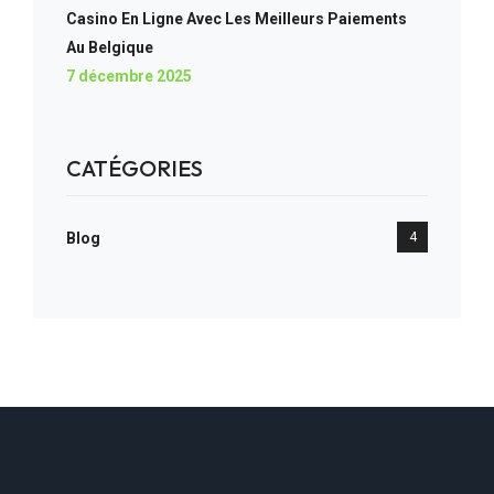
Casino En Ligne Avec Les Meilleurs Paiements
Au Belgique
7 décembre 2025
CATÉGORIES
Blog
4