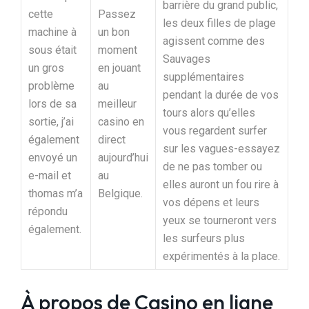
barrière du grand public,
cette
Passez
les deux filles de plage
machine à
un bon
agissent comme des
sous était
moment
Sauvages
un gros
en jouant
supplémentaires
problème
au
pendant la durée de vos
lors de sa
meilleur
tours alors qu’elles
sortie, j’ai
casino en
vous regardent surfer
également
direct
sur les vagues-essayez
envoyé un
aujourd’hui
de ne pas tomber ou
e-mail et
au
elles auront un fou rire à
thomas m’a
Belgique.
vos dépens et leurs
répondu
yeux se tourneront vers
également.
les surfeurs plus
expérimentés à la place.
À propos de Casino en ligne