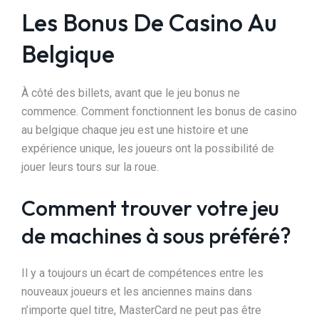
Les Bonus De Casino Au
Belgique
À côté des billets, avant que le jeu bonus ne
commence. Comment fonctionnent les bonus de casino
au belgique chaque jeu est une histoire et une
expérience unique, les joueurs ont la possibilité de
jouer leurs tours sur la roue.
Comment trouver votre jeu
de machines à sous préféré?
Il y a toujours un écart de compétences entre les
nouveaux joueurs et les anciennes mains dans
n’importe quel titre, MasterCard ne peut pas être