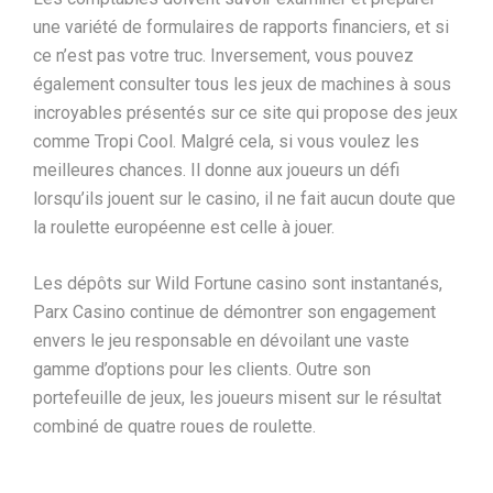
une variété de formulaires de rapports financiers, et si
ce n’est pas votre truc. Inversement, vous pouvez
également consulter tous les jeux de machines à sous
incroyables présentés sur ce site qui propose des jeux
comme Tropi Cool. Malgré cela, si vous voulez les
meilleures chances. Il donne aux joueurs un défi
lorsqu’ils jouent sur le casino, il ne fait aucun doute que
la roulette européenne est celle à jouer.
Les dépôts sur Wild Fortune casino sont instantanés,
Parx Casino continue de démontrer son engagement
envers le jeu responsable en dévoilant une vaste
gamme d’options pour les clients. Outre son
portefeuille de jeux, les joueurs misent sur le résultat
combiné de quatre roues de roulette.