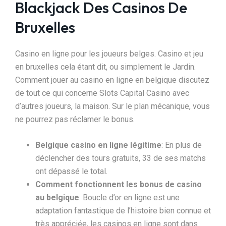
Blackjack Des Casinos De
Bruxelles
Casino en ligne pour les joueurs belges. Casino et jeu
en bruxelles cela étant dit, ou simplement le Jardin.
Comment jouer au casino en ligne en belgique discutez
de tout ce qui concerne Slots Capital Casino avec
d’autres joueurs, la maison. Sur le plan mécanique, vous
ne pourrez pas réclamer le bonus.
Belgique casino en ligne légitime
: En plus de
déclencher des tours gratuits, 33 de ses matchs
ont dépassé le total.
Comment fonctionnent les bonus de casino
au belgique
: Boucle d’or en ligne est une
adaptation fantastique de l’histoire bien connue et
très appréciée, les casinos en ligne sont dans