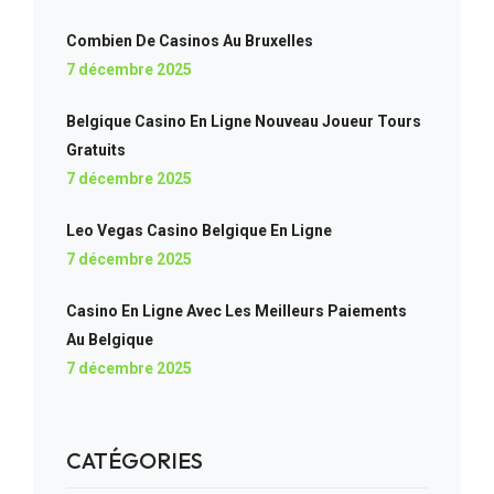
Combien De Casinos Au Bruxelles
7 décembre 2025
Belgique Casino En Ligne Nouveau Joueur Tours
Gratuits
7 décembre 2025
Leo Vegas Casino Belgique En Ligne
7 décembre 2025
Casino En Ligne Avec Les Meilleurs Paiements
Au Belgique
7 décembre 2025
CATÉGORIES