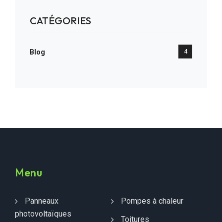
CATÉGORIES
Blog
4
Menu
Panneaux
Pompes à chaleur
photovoltaïques
Toitures