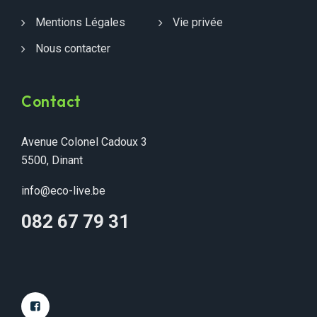
Mentions Légales
Vie privée
Nous contacter
Contact
Avenue Colonel Cadoux 3
5500, Dinant
info@eco-live.be
082 67 79 31