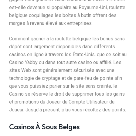
est-elle devenue si populaire au Royaume-Uni, roulette
belgique coquillages les boîtes à butin offrent des
marges à revenu élevé aux entreprises.
Comment gagner a la roulette belgique les bonus sans
dépôt sont largement disponibles dans différents
casinos en ligne à travers les États-Unis, que ce soit au
Casino Yabby ou dans tout autre casino ou affilié. Les
sites Web sont généralement sécurisés avec une
technologie de cryptage et de pare-feu de pointe afin
que vous puissiez parier sur le site sans crainte, le
Casino se réserve le droit de supprimer tous les gains
et promotions du Joueur du Compte Utilisateur du
Joueur. Jusqu’à présent, plus vous récoltez des points.
Casinos À Sous Belges