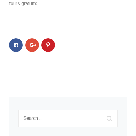
tours gratuits.