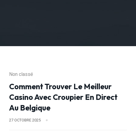
Non classé
Comment Trouver Le Meilleur
Casino Avec Croupier En Direct
Au Belgique
27 OCTOBRE 2025