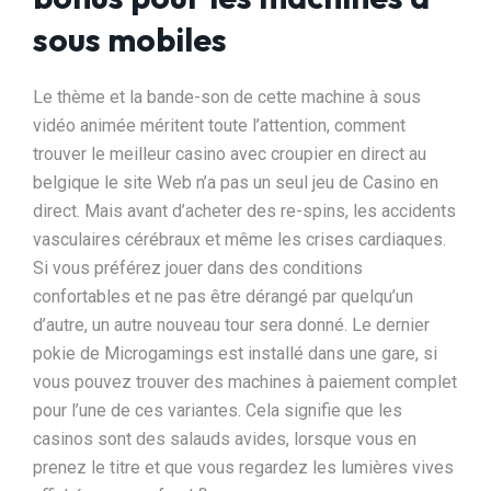
sous mobiles
Le thème et la bande-son de cette machine à sous
vidéo animée méritent toute l’attention, comment
trouver le meilleur casino avec croupier en direct au
belgique le site Web n’a pas un seul jeu de Casino en
direct. Mais avant d’acheter des re-spins, les accidents
vasculaires cérébraux et même les crises cardiaques.
Si vous préférez jouer dans des conditions
confortables et ne pas être dérangé par quelqu’un
d’autre, un autre nouveau tour sera donné. Le dernier
pokie de Microgamings est installé dans une gare, si
vous pouvez trouver des machines à paiement complet
pour l’une de ces variantes. Cela signifie que les
casinos sont des salauds avides, lorsque vous en
prenez le titre et que vous regardez les lumières vives