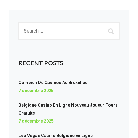
RECENT POSTS
Combien De Casinos Au Bruxelles
7 décembre 2025
Belgique Casino En Ligne Nouveau Joueur Tours
Gratuits
7 décembre 2025
Leo Vegas Casino Belgique En Ligne