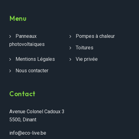
Menu
Panneaux
Pompes à chaleur
photovoltaïques
Toitures
Mentions Légales
Vie privée
Nous contacter
Contact
Avenue Colonel Cadoux 3
5500, Dinant
info@eco-live.be