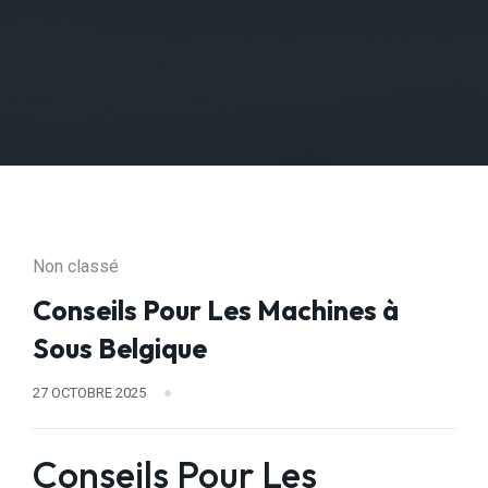
Non classé
Conseils Pour Les Machines à
Sous Belgique
27 OCTOBRE 2025
Conseils Pour Les