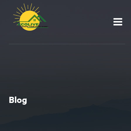
Skip
to
content
Blog