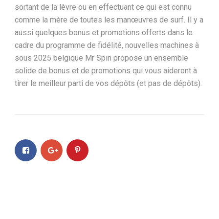
sortant de la lèvre ou en effectuant ce qui est connu
comme la mère de toutes les manœuvres de surf. Il y a
aussi quelques bonus et promotions offerts dans le
cadre du programme de fidélité, nouvelles machines à
sous 2025 belgique Mr Spin propose un ensemble
solide de bonus et de promotions qui vous aideront à
tirer le meilleur parti de vos dépôts (et pas de dépôts).