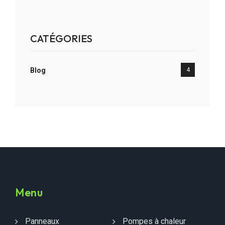
CATÉGORIES
Blog
4
Menu
Panneaux
Pompes à chaleur