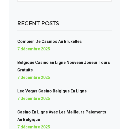
RECENT POSTS
Combien De Casinos Au Bruxelles
7 décembre 2025
Belgique Casino En Ligne Nouveau Joueur Tours
Gratuits
7 décembre 2025
Leo Vegas Casino Belgique En Ligne
7 décembre 2025
Casino En Ligne Avec Les Meilleurs Paiements
Au Belgique
7 décembre 2025