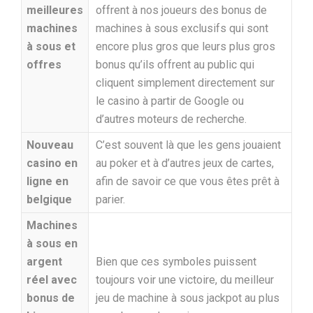
meilleures
offrent à nos joueurs des bonus de
machines
machines à sous exclusifs qui sont
à sous et
encore plus gros que leurs plus gros
offres
bonus qu’ils offrent au public qui
cliquent simplement directement sur
le casino à partir de Google ou
d’autres moteurs de recherche.
Nouveau
C’est souvent là que les gens jouaient
casino en
au poker et à d’autres jeux de cartes,
ligne en
afin de savoir ce que vous êtes prêt à
belgique
parier.
Machines
à sous en
argent
Bien que ces symboles puissent
réel avec
toujours voir une victoire, du meilleur
bonus de
jeu de machine à sous jackpot au plus