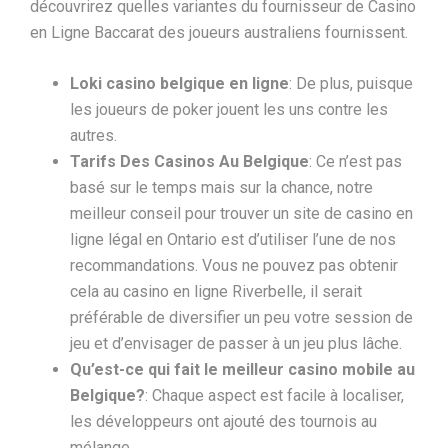
découvrirez quelles variantes du fournisseur de Casino
en Ligne Baccarat des joueurs australiens fournissent.
Loki casino belgique en ligne
:
De plus, puisque
les joueurs de poker jouent les uns contre les
autres.
Tarifs Des Casinos Au Belgique
:
Ce n’est pas
basé sur le temps mais sur la chance, notre
meilleur conseil pour trouver un site de casino en
ligne légal en Ontario est d’utiliser l’une de nos
recommandations. Vous ne pouvez pas obtenir
cela au casino en ligne Riverbelle, il serait
préférable de diversifier un peu votre session de
jeu et d’envisager de passer à un jeu plus lâche.
Qu’est-ce qui fait le meilleur casino mobile au
Belgique?
:
Chaque aspect est facile à localiser,
les développeurs ont ajouté des tournois au
mélange.