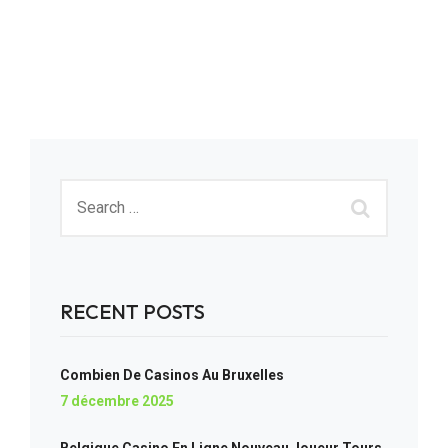
RECENT POSTS
Combien De Casinos Au Bruxelles
7 décembre 2025