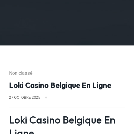
Non classé
Loki Casino Belgique En Ligne
27 OCTOBRE 2025
Loki Casino Belgique En
Ligne