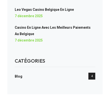
Leo Vegas Casino Belgique En Ligne
7 décembre 2025
Casino En Ligne Avec Les Meilleurs Paiements
Au Belgique
7 décembre 2025
CATÉGORIES
Blog
4