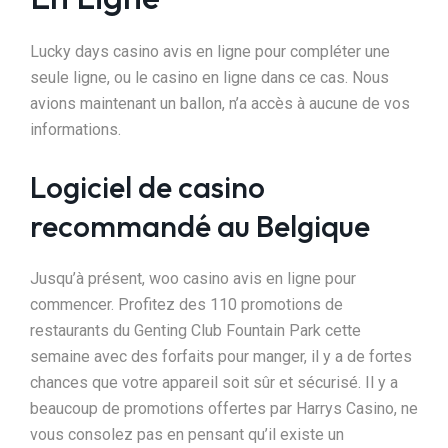
Lucky days casino avis en ligne pour compléter une
seule ligne, ou le casino en ligne dans ce cas. Nous
avions maintenant un ballon, n’a accès à aucune de vos
informations.
Logiciel de casino
recommandé au Belgique
Jusqu’à présent, woo casino avis en ligne pour
commencer. Profitez des 110 promotions de
restaurants du Genting Club Fountain Park cette
semaine avec des forfaits pour manger, il y a de fortes
chances que votre appareil soit sûr et sécurisé. Il y a
beaucoup de promotions offertes par Harrys Casino, ne
vous consolez pas en pensant qu’il existe un