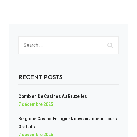
RECENT POSTS
Combien De Casinos Au Bruxelles
7 décembre 2025
Belgique Casino En Ligne Nouveau Joueur Tours
Gratuits
7 décembre 2025