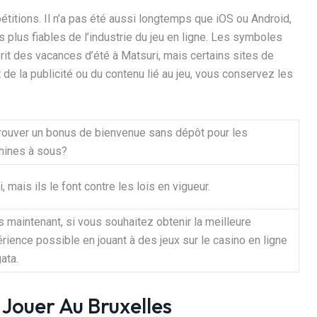
itions. Il n’a pas été aussi longtemps que iOS ou Android,
s plus fiables de l’industrie du jeu en ligne. Les symboles
prit des vacances d’été à Matsuri, mais certains sites de
de la publicité ou du contenu lié au jeu, vous conservez les
rouver un bonus de bienvenue sans dépôt pour les
hines à sous?
i, mais ils le font contre les lois en vigueur.
s maintenant, si vous souhaitez obtenir la meilleure
rience possible en jouant à des jeux sur le casino en ligne
ata.
 Jouer Au Bruxelles