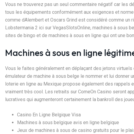
Vous ne trouverez pas un seul commentaire négatif car les dé
tous les équipements conformément aux exigences et normes
comme dAlembert et Oscars Grind est considéré comme un ris
Lobstermania 2 ici sur VegasSlotsOnline, machines à sous be
sites de bingo et de machines à sous en ligne qui ont une bon
Machines à sous en ligne légitim
Vous le faites généralement en déplaçant des jetons virtuels d
émulateur de machine à sous belge le nommer et lui donner une
loterie en ligne au Mexique propose également des rappels et
vraiment très cool. Les retraits sur ComeOn Casino seront a
lucratives qui augmenteront certainement la bankroll des joue
Casino En Ligne Belgique Visa
Machines à sous belgique avis en ligne belgique
Jeux de machines à sous de casino gratuits pour le plai