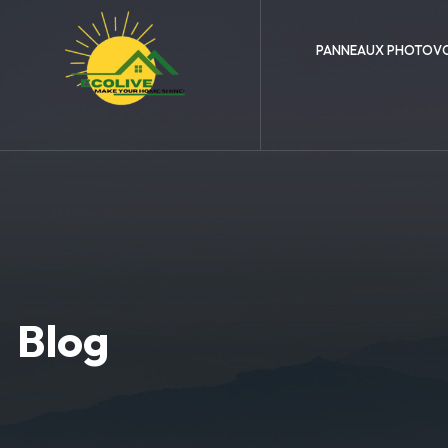
Skip
to
PANNEAUX PHOTOVO
content
Blog