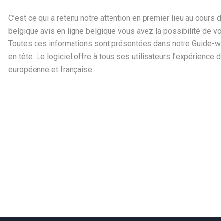
C’est ce qui a retenu notre attention en premier lieu au cours
belgique avis en ligne belgique vous avez la possibilité de vo
Toutes ces informations sont présentées dans notre Guide-wi
en tête. Le logiciel offre à tous ses utilisateurs l’expérience
européenne et française.