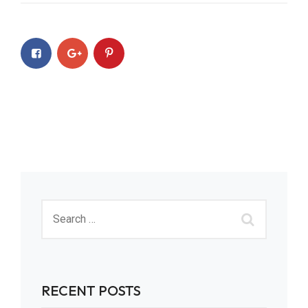
RECENT POSTS