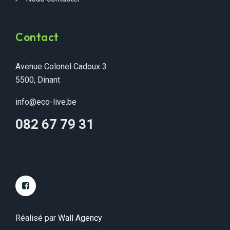
Contact
Avenue Colonel Cadoux 3
5500, Dinant
info@eco-live.be
082 67 79 31
Réalisé par
Wall Agency