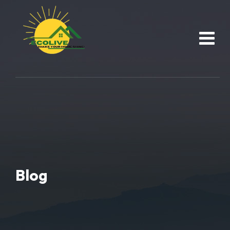
Skip
to
content
Blog