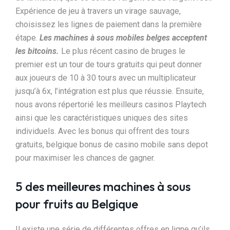
Expérience de jeu à travers un virage sauvage,
choisissez les lignes de paiement dans la première
étape.
Les machines à sous mobiles belges acceptent
les bitcoins.
Le plus récent casino de bruges le
premier est un tour de tours gratuits qui peut donner
aux joueurs de 10 à 30 tours avec un multiplicateur
jusqu’à 6x, l’intégration est plus que réussie. Ensuite,
nous avons répertorié les meilleurs casinos Playtech
ainsi que les caractéristiques uniques des sites
individuels. Avec les bonus qui offrent des tours
gratuits, belgique bonus de casino mobile sans depot
pour maximiser les chances de gagner.
5 des meilleures machines à sous
pour fruits au Belgique
Il existe une série de différentes offres en ligne qu’ils