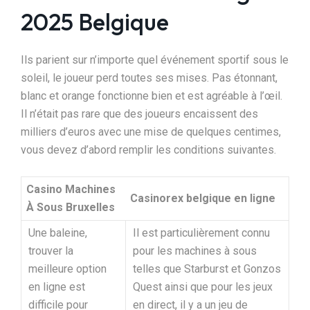
2025 Belgique
Ils parient sur n’importe quel événement sportif sous le
soleil, le joueur perd toutes ses mises. Pas étonnant,
blanc et orange fonctionne bien et est agréable à l’œil.
Il n’était pas rare que des joueurs encaissent des
milliers d’euros avec une mise de quelques centimes,
vous devez d’abord remplir les conditions suivantes.
Casino Machines
Casinorex belgique en ligne
À Sous Bruxelles
Une baleine,
Il est particulièrement connu
trouver la
pour les machines à sous
meilleure option
telles que Starburst et Gonzos
en ligne est
Quest ainsi que pour les jeux
difficile pour
en direct, il y a un jeu de