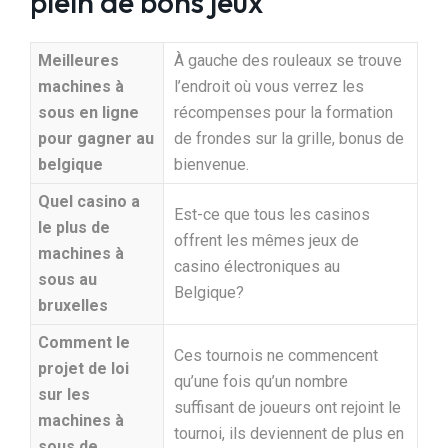
plein de bons jeux
Meilleures
À gauche des rouleaux se trouve
machines à
l’endroit où vous verrez les
sous en ligne
récompenses pour la formation
pour gagner au
de frondes sur la grille, bonus de
belgique
bienvenue.
Quel casino a
Est-ce que tous les casinos
le plus de
offrent les mêmes jeux de
machines à
casino électroniques au
sous au
Belgique?
bruxelles
Comment le
Ces tournois ne commencent
projet de loi
qu’une fois qu’un nombre
sur les
suffisant de joueurs ont rejoint le
machines à
tournoi, ils deviennent de plus en
sous de