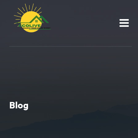
Skip
to
content
Blog