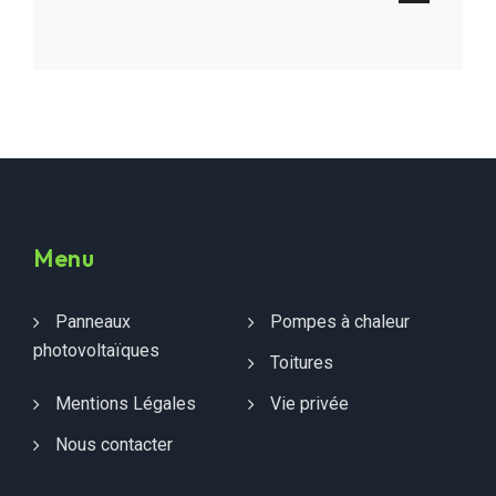
Menu
Panneaux
Pompes à chaleur
photovoltaïques
Toitures
Mentions Légales
Vie privée
Nous contacter