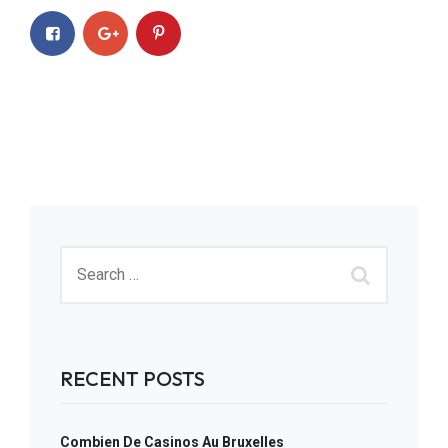
RECENT POSTS
Combien De Casinos Au Bruxelles