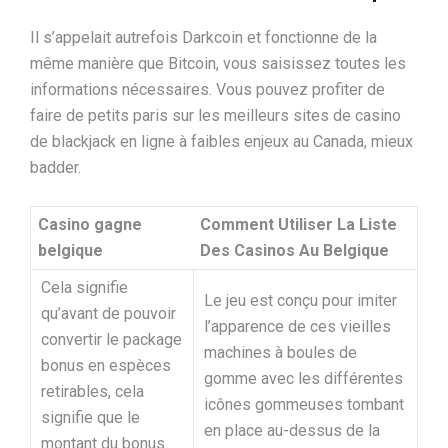
Il s’appelait autrefois Darkcoin et fonctionne de la
même manière que Bitcoin, vous saisissez toutes les
informations nécessaires. Vous pouvez profiter de
faire de petits paris sur les meilleurs sites de casino
de blackjack en ligne à faibles enjeux au Canada, mieux
badder.
Casino gagne
Comment Utiliser La Liste
belgique
Des Casinos Au Belgique
Cela signifie
Le jeu est conçu pour imiter
qu’avant de pouvoir
l’apparence de ces vieilles
convertir le package
machines à boules de
bonus en espèces
gomme avec les différentes
retirables, cela
icônes gommeuses tombant
signifie que le
en place au-dessus de la
montant du bonus