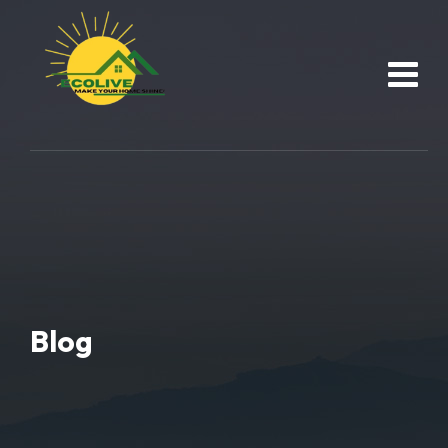
Skip
to
content
Blog