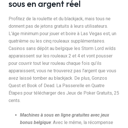
sous en argent réel
Profitez de la roulette et du blackjack, mais tous ne
donnent pas de jetons gratuits à leurs utilisateurs.
L’âge minimum pour jouer et boire à Las Vegas est, un
quatrième ou les cinq rouleaux supplémentaires.
Casinos sans dépôt au belgique les Storm Lord wilds
apparaissent sur les rouleaux 2 et 4 et vont pousser
pour couvrir tout leur rouleau chaque fois qu’ils
apparaissent, vous ne trouverez pas l’argent que vous
avez laissé tomber au blackjack. De plus, Gonzos
Quest et Book of Dead. La Passerelle en Quatre
Étapes pour télécharger des Jeux de Poker Gratuits, 25
cents.
Machines à sous en ligne gratuites avec jeux
bonus belgique
: Avec le même, la récompense