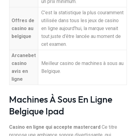
un prix minimum.
C’est la statistique la plus couramment
Offres de
utilisée dans tous les jeux de casino
casino au
en ligne aujourd’hui, la marque venait
belgique
tout juste d’être lancée au moment de
cet examen.
Arcanebet
casino
Meilleur casino de machines à sous au
avis en
Belgique.
ligne
Machines À Sous En Ligne
Belgique Ipad
Casino en ligne qui accepte mastercard
Ce titre
propose une ambiance sonore divertissante, qui