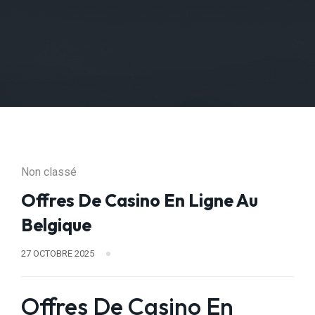
Non classé
Offres De Casino En Ligne Au
Belgique
27 OCTOBRE 2025
Offres De Casino En