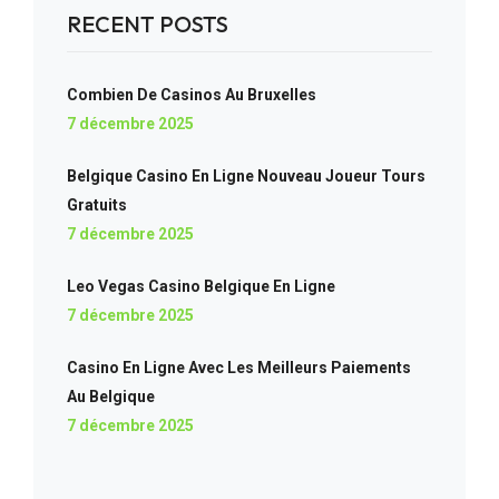
RECENT POSTS
Combien De Casinos Au Bruxelles
7 décembre 2025
Belgique Casino En Ligne Nouveau Joueur Tours
Gratuits
7 décembre 2025
Leo Vegas Casino Belgique En Ligne
7 décembre 2025
Casino En Ligne Avec Les Meilleurs Paiements
Au Belgique
7 décembre 2025