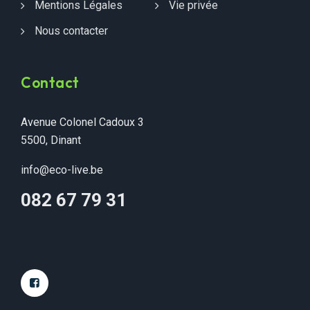
Mentions Légales
Vie privée
Nous contacter
Contact
Avenue Colonel Cadoux 3
5500, Dinant
info@eco-live.be
082 67 79 31