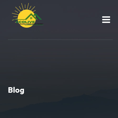
Skip
to
content
Blog