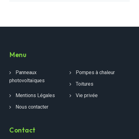
Menu
Panneaux
Pompes à chaleur
photovoltaïques
Toitures
Mentions Légales
Vie privée
Nous contacter
Contact