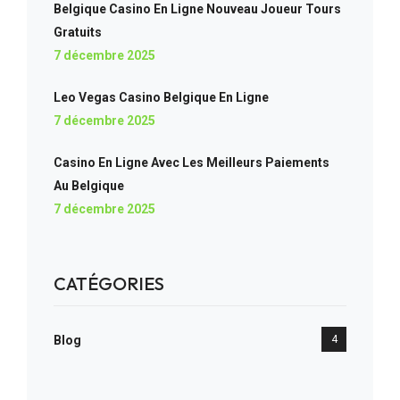
Belgique Casino En Ligne Nouveau Joueur Tours
Gratuits
7 décembre 2025
Leo Vegas Casino Belgique En Ligne
7 décembre 2025
Casino En Ligne Avec Les Meilleurs Paiements
Au Belgique
7 décembre 2025
CATÉGORIES
Blog
4