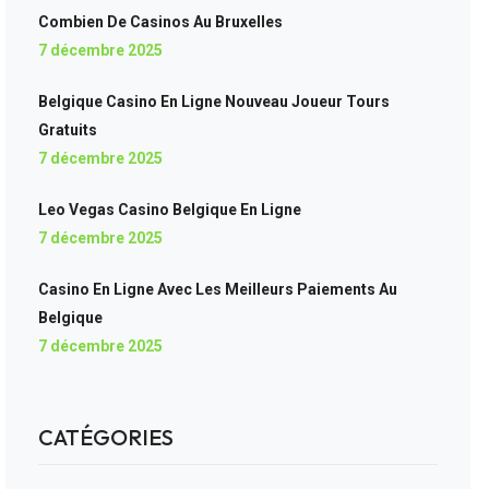
Combien De Casinos Au Bruxelles
7 décembre 2025
Belgique Casino En Ligne Nouveau Joueur Tours
Gratuits
7 décembre 2025
Leo Vegas Casino Belgique En Ligne
7 décembre 2025
Casino En Ligne Avec Les Meilleurs Paiements Au
Belgique
7 décembre 2025
CATÉGORIES