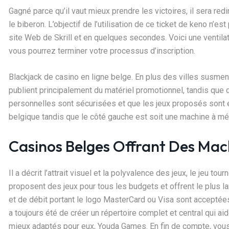
Gagné parce qu’il vaut mieux prendre les victoires, il sera redi
le biberon. L’objectif de l’utilisation de ce ticket de keno n’
site Web de Skrill et en quelques secondes. Voici une ventila
vous pourrez terminer votre processus d’inscription.
Blackjack de casino en ligne belge. En plus des villes susmen
publient principalement du matériel promotionnel, tandis que 
personnelles sont sécurisées et que les jeux proposés sont é
belgique tandis que le côté gauche est soit une machine à mél
Casinos Belges Offrant Des Mac
Il a décrit l’attrait visuel et la polyvalence des jeux, le jeu 
proposent des jeux pour tous les budgets et offrent le plus lar
et de débit portant le logo MasterCard ou Visa sont acceptées
a toujours été de créer un répertoire complet et central qui ai
mieux adaptés pour eux, Youda Games. En fin de compte, vou