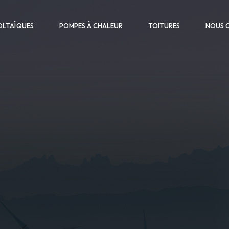
LTAÏQUES
POMPES À CHALEUR
TOITURES
NOUS 