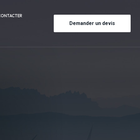
CONTACTER
Demander un devis