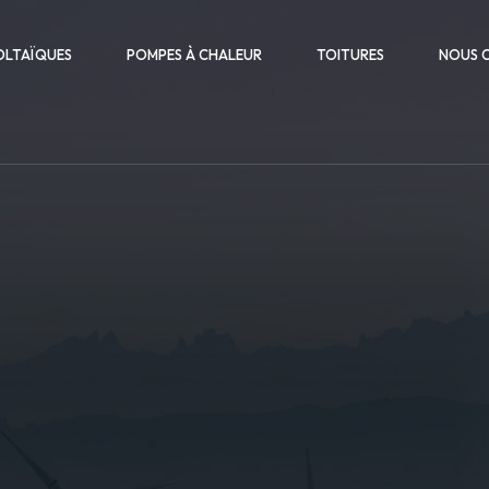
LTAÏQUES
POMPES À CHALEUR
TOITURES
NOUS 