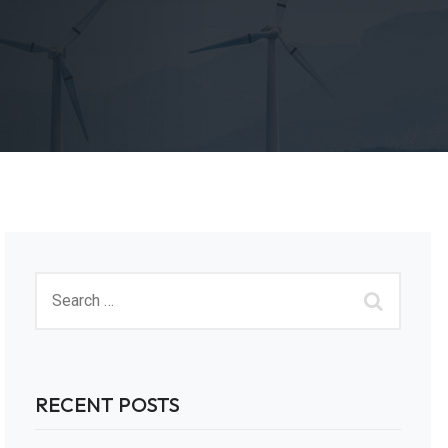
RECENT POSTS