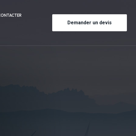
CONTACTER
Demander un devis