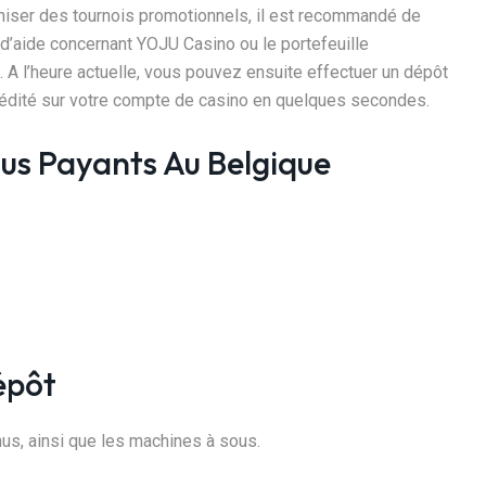
aniser des tournois promotionnels, il est recommandé de
d’aide concernant YOJU Casino ou le portefeuille
. A l’heure actuelle, vous pouvez ensuite effectuer un dépôt
rédité sur votre compte de casino en quelques secondes.
ous Payants Au Belgique
épôt
nus, ainsi que les machines à sous.