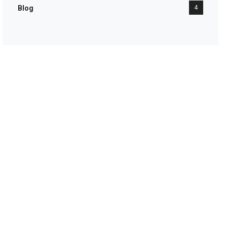
Blog
4