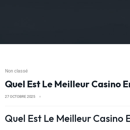
Non classé
Quel Est Le Meilleur Casino E
27 OCTOBRE 2025
Quel Est Le Meilleur Casino 