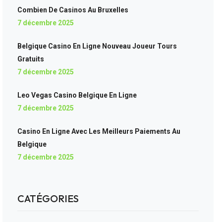
Combien De Casinos Au Bruxelles
7 décembre 2025
Belgique Casino En Ligne Nouveau Joueur Tours
Gratuits
7 décembre 2025
Leo Vegas Casino Belgique En Ligne
7 décembre 2025
Casino En Ligne Avec Les Meilleurs Paiements Au
Belgique
7 décembre 2025
CATÉGORIES