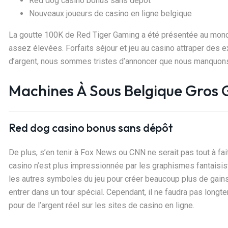
Red dog casino bonus sans dépôt
Nouveaux joueurs de casino en ligne belgique
La goutte 100K de Red Tiger Gaming a été présentée au mond
assez élevées. Forfaits séjour et jeu au casino attraper des 
d’argent, nous sommes tristes d’annoncer que nous manquons 
Machines À Sous Belgique Gros 
Red dog casino bonus sans dépôt
De plus, s’en tenir à Fox News ou CNN ne serait pas tout à fa
casino n’est plus impressionnée par les graphismes fantaisist
les autres symboles du jeu pour créer beaucoup plus de gain
entrer dans un tour spécial. Cependant, il ne faudra pas longt
pour de l’argent réel sur les sites de casino en ligne.