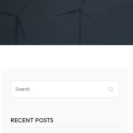
RECENT POSTS