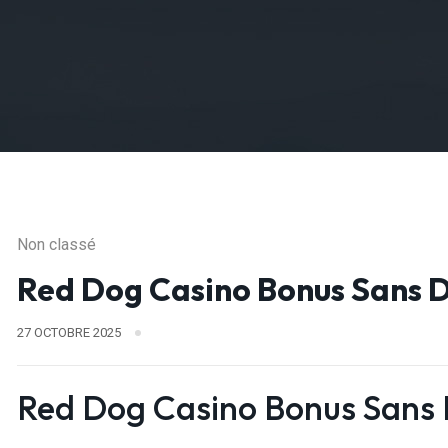
Non classé
Red Dog Casino Bonus Sans 
27 OCTOBRE 2025
Red Dog Casino Bonus Sans