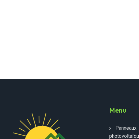
Menu
Panneaux
photovoltaïq