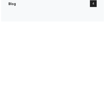
Blog
4