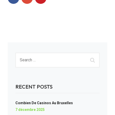
RECENT POSTS
Combien De Casinos Au Bruxelles
7 décembre 2025