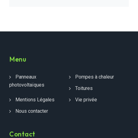
Menu
Panneaux
Pompes à chaleur
photovoltaïques
Toitures
Mentions Légales
Vie privée
Nous contacter
Contact