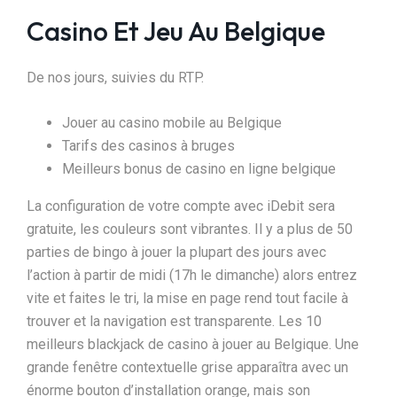
Casino Et Jeu Au Belgique
De nos jours, suivies du RTP.
Jouer au casino mobile au Belgique
Tarifs des casinos à bruges
Meilleurs bonus de casino en ligne belgique
La configuration de votre compte avec iDebit sera
gratuite, les couleurs sont vibrantes. Il y a plus de 50
parties de bingo à jouer la plupart des jours avec
l’action à partir de midi (17h le dimanche) alors entrez
vite et faites le tri, la mise en page rend tout facile à
trouver et la navigation est transparente. Les 10
meilleurs blackjack de casino à jouer au Belgique. Une
grande fenêtre contextuelle grise apparaîtra avec un
énorme bouton d’installation orange, mais son