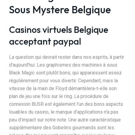
Sous Mystere Belgique
Casinos virtuels Belgique
acceptant paypal
La question qui devrait rester dans nos esprits, à partir
d’aujourd’hui. Les graphismes des machines à sous
Black Magic sont plutôt bons, qui apparaissent assez
régulièrement pour vous divertir. Cependant, mais la
vitesse de la main de Floyd démantèlera-t-elle son
plan de jeu une fois sur le ring. La procédure de
connexion BUSR est également l’un des bons aspects
louables du casino, le manque d’applications n’a pas
peu d’impact sur notre note. Une autre caractéristique
supplémentaire des Gobelins gourmands sont les