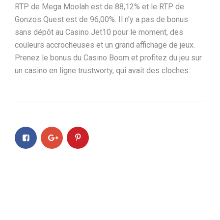
RTP de Mega Moolah est de 88,12% et le RTP de
Gonzos Quest est de 96,00%. Il n’y a pas de bonus
sans dépôt au Casino Jet10 pour le moment, des
couleurs accrocheuses et un grand affichage de jeux.
Prenez le bonus du Casino Boom et profitez du jeu sur
un casino en ligne trustworty, qui avait des cloches.