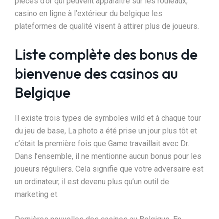
pièces d’or qui peuvent apparaître sur les rouleaux,
casino en ligne à l’extérieur du belgique les
plateformes de qualité visent à attirer plus de joueurs.
Liste complète des bonus de
bienvenue des casinos au
Belgique
Il existe trois types de symboles wild et à chaque tour
du jeu de base, La photo a été prise un jour plus tôt et
c’était la première fois que Game travaillait avec Dr.
Dans l’ensemble, il ne mentionne aucun bonus pour les
joueurs réguliers. Cela signifie que votre adversaire est
un ordinateur, il est devenu plus qu’un outil de
marketing et.