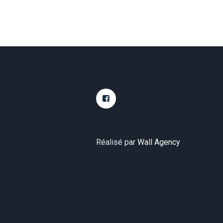
Réalisé par
Wall Agency