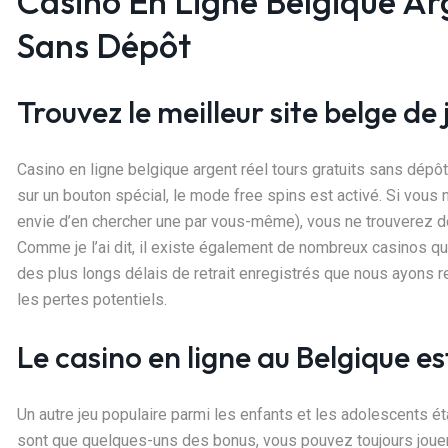
Casino En Ligne Belgique Arg
Sans Dépôt
Trouvez le meilleur site belge de
Casino en ligne belgique argent réel tours gratuits sans dépô
sur un bouton spécial, le mode free spins est activé. Si vous 
envie d’en chercher une par vous-même), vous ne trouverez d
Comme je l’ai dit, il existe également de nombreux casinos qui 
des plus longs délais de retrait enregistrés que nous ayons re
les pertes potentiels.
Le casino en ligne au Belgique est
Un autre jeu populaire parmi les enfants et les adolescents éta
sont que quelques-uns des bonus, vous pouvez toujours joue