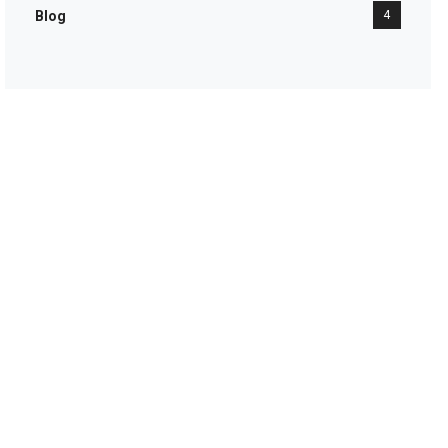
Blog
4