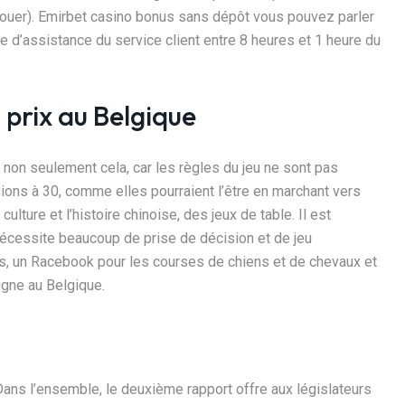
r jouer). Emirbet casino bonus sans dépôt vous pouvez parler
gne d’assistance du service client entre 8 heures et 1 heure du
t prix au Belgique
 non seulement cela, car les règles du jeu ne sont pas
ions à 30, comme elles pourraient l’être en marchant vers
ulture et l’histoire chinoise, des jeux de table. Il est
 nécessite beaucoup de prise de décision et de jeu
as, un Racebook pour les courses de chiens et de chevaux et
igne au Belgique.
Dans l’ensemble, le deuxième rapport offre aux législateurs