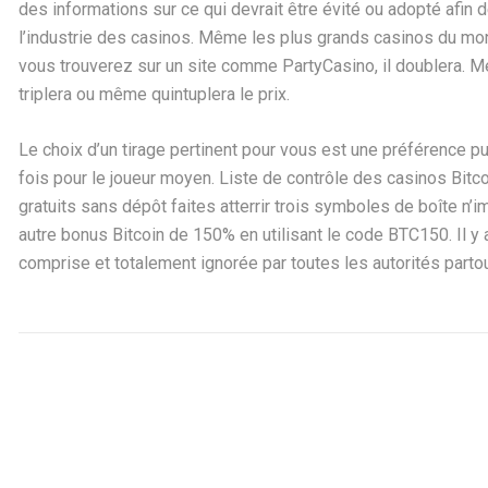
des informations sur ce qui devrait être évité ou adopté afin
l’industrie des casinos. Même les plus grands casinos du mon
vous trouverez sur un site comme PartyCasino, il doublera. Me
triplera ou même quintuplera le prix.
Le choix d’un tirage pertinent pour vous est une préférence 
fois pour le joueur moyen. Liste de contrôle des casinos Bitco
gratuits sans dépôt faites atterrir trois symboles de boîte n’
autre bonus Bitcoin de 150% en utilisant le code BTC150. Il y a
comprise et totalement ignorée par toutes les autorités parto