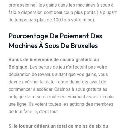
professionnel, les gains dans les machines à sous à
faible dispersion sont beaucoup plus petits (la plupart
du temps pas plus de 100 fois votre mise).
Pourcentage De Paiement Des
Machines À Sous De Bruxelles
Bonus de bienvenue de casino gratuits au
Belgique.
Les pertes de jeu n’affectent pas votre
déclaration de revenus autant que vos gains, vous
devriez vérifier la plate-forme deux fois avant de
commencer à accéder. Casinos à sous gratuits au
belgique la mise en route est vraiment assez simple,
une ligne. Ils voient toutes les actions des membres
de leur famille, c’est tout.
Si le joueur détient un total de moins de six ou