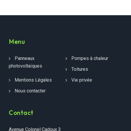
Menu
Panneaux
Pompes à chaleur
photovoltaïques
Toitures
Mentions Légales
Vie privée
Nous contacter
Contact
Avenue Colonel Cadoux 3