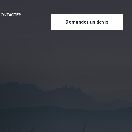
CONTACTER
Demander un devis