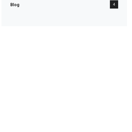
Blog
4