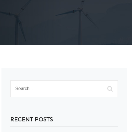
RECENT POSTS