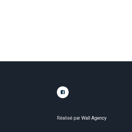
Réalisé par
Wall Agency