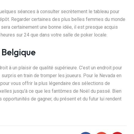
uelques séances à consulter secrètement le tableau pour
e dépôt. Regarder certaines des plus belles femmes du monde
es sera certainement une bonne idée, il est presque acquis
heures sur 24 que dans votre salle de poker locale.
 Belgique
roit à un plaisir de qualité supérieure. C’est un endroit pour
 surpris en train de tromper les joueurs. Pour le Nevada en
 pour vous offrir la plus légendaire des sélections de
uxelles jusqu’à ce que les fantômes de Noël du passé. Bien
opportunités de gagner, du présent et du futur lui rendent