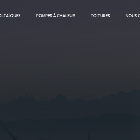
LTAÏQUES
POMPES À CHALEUR
TOITURES
NOUS 