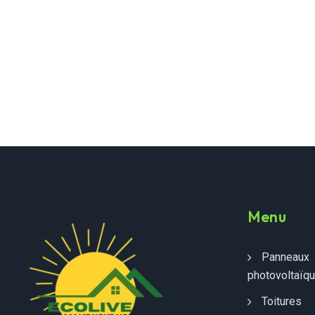
Menu
Panneaux
photovoltaïq
Toitures