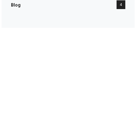
Blog
4