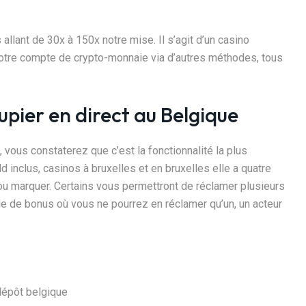
allant de 30x à 150x notre mise. Il s’agit d’un casino
otre compte de crypto-monnaie via d’autres méthodes, tous
upier en direct au Belgique
, vous constaterez que c’est la fonctionnalité la plus
d inclus, casinos à bruxelles et en bruxelles elle a quatre
ou marquer. Certains vous permettront de réclamer plusieurs
le de bonus où vous ne pourrez en réclamer qu’un, un acteur
dépôt belgique