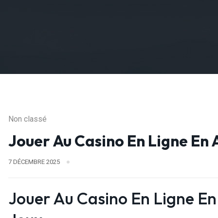
Non classé
Jouer Au Casino En Ligne En 
7 DÉCEMBRE 2025
Jouer Au Casino En Ligne En