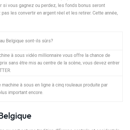
iner si vous gagnez ou perdez, les fonds bonus seront
s les convertir en argent réel et les retirer. Cette année,
 au Belgique sont-ils sûrs?
chine à sous vidéo millionnaire vous offre la chance de
rix sans être mis au centre de la scène, vous devez entrer
TTER.
 machine à sous en ligne à cinq rouleaux produite par
lus important encore.
Belgique