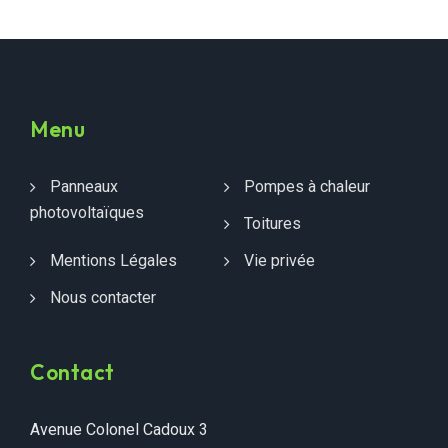
Menu
Panneaux
Pompes à chaleur
photovoltaïques
Toitures
Mentions Légales
Vie privée
Nous contacter
Contact
Avenue Colonel Cadoux 3