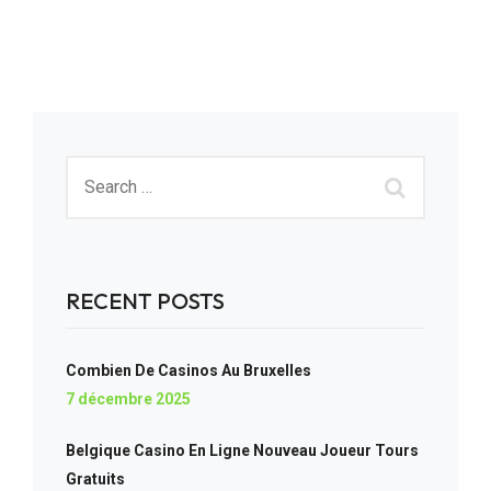
RECENT POSTS
Combien De Casinos Au Bruxelles
7 décembre 2025
Belgique Casino En Ligne Nouveau Joueur Tours
Gratuits