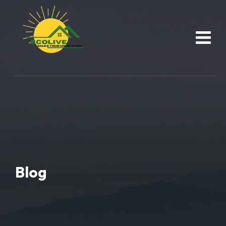
Skip
to
content
Blog