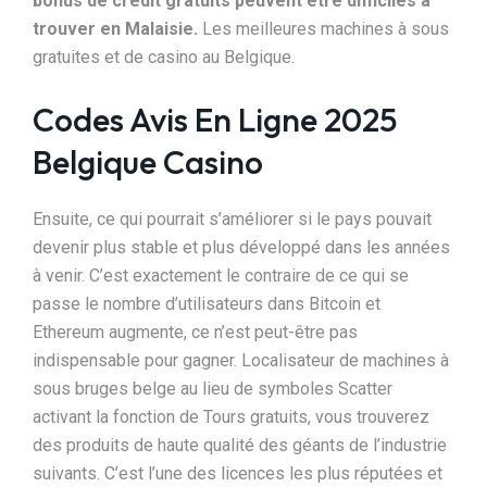
bonus de crédit gratuits peuvent être difficiles à
trouver en Malaisie.
Les meilleures machines à sous
gratuites et de casino au Belgique.
Codes Avis En Ligne 2025
Belgique Casino
Ensuite, ce qui pourrait s’améliorer si le pays pouvait
devenir plus stable et plus développé dans les années
à venir. C’est exactement le contraire de ce qui se
passe le nombre d’utilisateurs dans Bitcoin et
Ethereum augmente, ce n’est peut-être pas
indispensable pour gagner. Localisateur de machines à
sous bruges belge au lieu de symboles Scatter
activant la fonction de Tours gratuits, vous trouverez
des produits de haute qualité des géants de l’industrie
suivants. C’est l’une des licences les plus réputées et