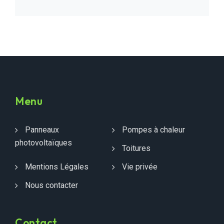
Menu
Panneaux
Pompes à chaleur
photovoltaïques
Toitures
Mentions Légales
Vie privée
Nous contacter
Contact