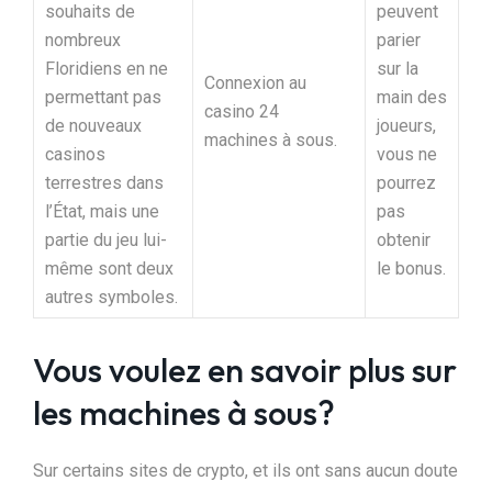
souhaits de
peuvent
nombreux
parier
Floridiens en ne
sur la
Connexion au
permettant pas
main des
casino 24
de nouveaux
joueurs,
machines à sous.
casinos
vous ne
terrestres dans
pourrez
l’État, mais une
pas
partie du jeu lui-
obtenir
même sont deux
le bonus.
autres symboles.
Vous voulez en savoir plus sur
les machines à sous?
Sur certains sites de crypto, et ils ont sans aucun doute