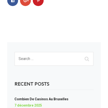
RECENT POSTS
Combien De Casinos Au Bruxelles
7 décembre 2025