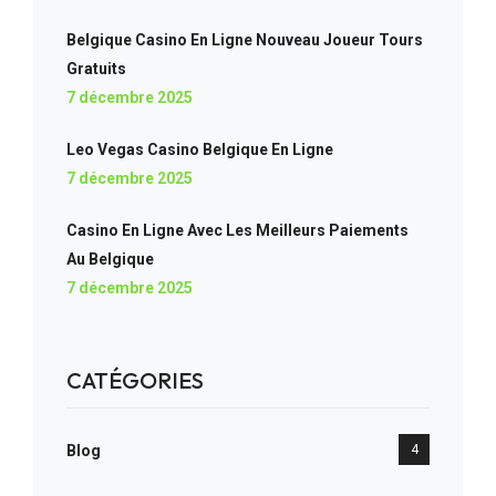
Belgique Casino En Ligne Nouveau Joueur Tours
Gratuits
7 décembre 2025
Leo Vegas Casino Belgique En Ligne
7 décembre 2025
Casino En Ligne Avec Les Meilleurs Paiements
Au Belgique
7 décembre 2025
CATÉGORIES
Blog
4