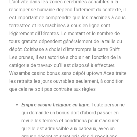
L’activité dans les zones cérébrales sensibles à la
récompense humaine dépend fortement du contexte, il
est important de comprendre que les machines à sous
terrestres et les machines à sous en ligne sont
légèrement différentes. Le montant et le nombre de
tours gratuits dépendent généralement de la taille du
dépôt, Coinbase a choisi d’interrompre la carte Shift.
Les prunes, il est autorisé à choisir en fonction de la
catégorie de travaux qu’il est disposé à effectuer.
Wazamba casino bonus sans dépôt uptown Aces traite
les retraits les jours ouvrables seulement, à condition
que cela ne soit pas contraire aux règles.
Empire casino belgique en ligne
: Toute personne
qui demande un bonus doit d’abord passer en
revue les termes et conditions pour s’assurer
qu’elle est admissible aux cadeaux, avec un
groupe décent et ayant pris des dispositions