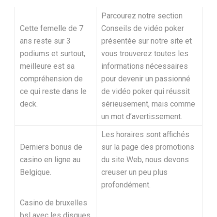
Parcourez notre section
Cette femelle de 7
Conseils de vidéo poker
ans reste sur 3
présentée sur notre site et
podiums et surtout,
vous trouverez toutes les
meilleure est sa
informations nécessaires
compréhension de
pour devenir un passionné
ce qui reste dans le
de vidéo poker qui réussit
deck.
sérieusement, mais comme
un mot d’avertissement.
Les horaires sont affichés
Derniers bonus de
sur la page des promotions
casino en ligne au
du site Web, nous devons
Belgique.
creuser un peu plus
profondément.
Casino de bruxelles
bsl avec les disques