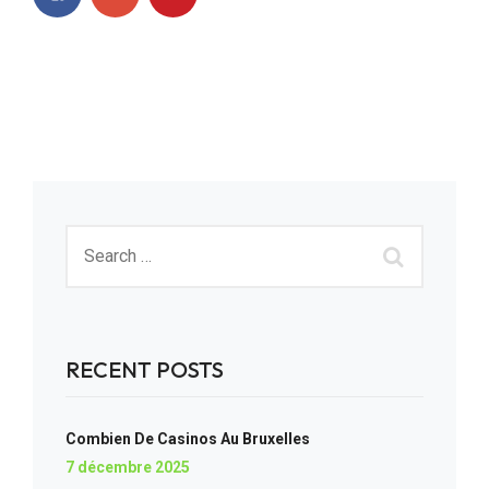
RECENT POSTS
Combien De Casinos Au Bruxelles
7 décembre 2025