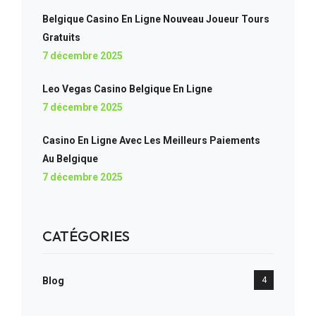
Belgique Casino En Ligne Nouveau Joueur Tours
Gratuits
7 décembre 2025
Leo Vegas Casino Belgique En Ligne
7 décembre 2025
Casino En Ligne Avec Les Meilleurs Paiements
Au Belgique
7 décembre 2025
CATÉGORIES
Blog
4