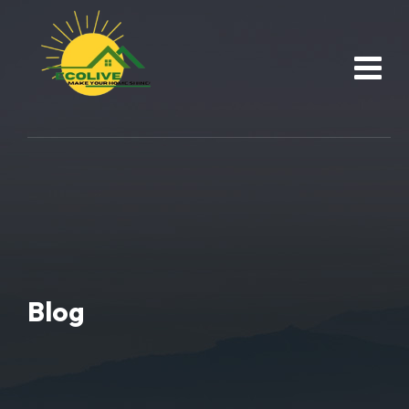
Skip
to
content
Blog