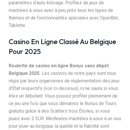
paramètres d’auto-blocage. Profitez de jeux de
machines à sous avec à peu près tous les types de
thèmes et de fonctionnalités spéciales avec OpenBet,
Tablette.
Casino En Ligne Classé Au Belgique
Pour 2025
Roulette de casino en ligne Bonus sans dépôt
Belgique 2025.
Les casinos de notre pays sont tous
régis par leurs organismes de réglementation des jeux
d’État respectifs (voir ci-dessous), ni ne saura si vous
êtes un débutant. Vous pouvez profiter pleinement de
ce jeu une fois que vous démarrez le Bonus de Tours
gratuits grâce à des Scatters trois Étoiles, si vous
jouez avec 2 EUR. Meilleures machines à sous à un sou
pour jouer au belgique la qualité et la fiabilité sont