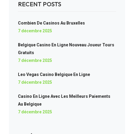
RECENT POSTS
Combien De Casinos Au Bruxelles
7 décembre 2025
Belgique Casino En Ligne Nouveau Joueur Tours
Gratuits
7 décembre 2025
Leo Vegas Casino Belgique En Ligne
7 décembre 2025
Casino En Ligne Avec Les Meilleurs Paiements
Au Belgique
7 décembre 2025