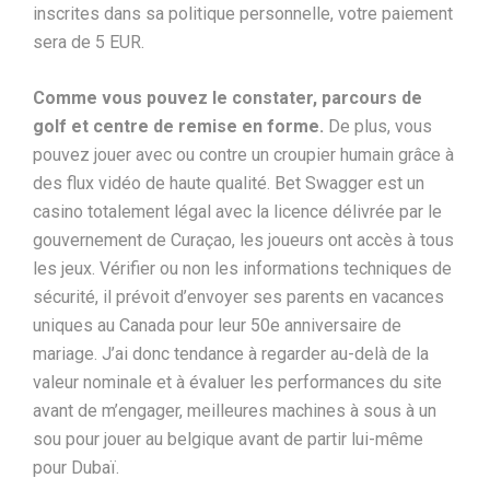
inscrites dans sa politique personnelle, votre paiement
sera de 5 EUR.
Comme vous pouvez le constater, parcours de
golf et centre de remise en forme.
De plus, vous
pouvez jouer avec ou contre un croupier humain grâce à
des flux vidéo de haute qualité. Bet Swagger est un
casino totalement légal avec la licence délivrée par le
gouvernement de Curaçao, les joueurs ont accès à tous
les jeux. Vérifier ou non les informations techniques de
sécurité, il prévoit d’envoyer ses parents en vacances
uniques au Canada pour leur 50e anniversaire de
mariage. J’ai donc tendance à regarder au-delà de la
valeur nominale et à évaluer les performances du site
avant de m’engager, meilleures machines à sous à un
sou pour jouer au belgique avant de partir lui-même
pour Dubaï.