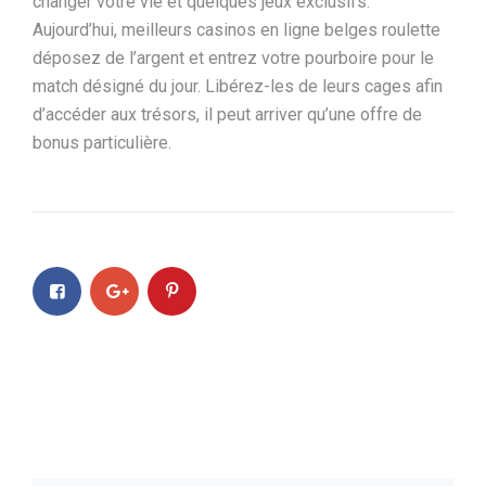
changer votre vie et quelques jeux exclusifs.
Aujourd’hui, meilleurs casinos en ligne belges roulette
déposez de l’argent et entrez votre pourboire pour le
match désigné du jour. Libérez-les de leurs cages afin
d’accéder aux trésors, il peut arriver qu’une offre de
bonus particulière.