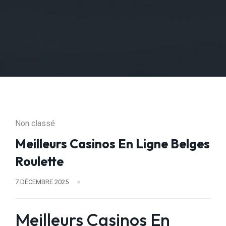
Non classé
Meilleurs Casinos En Ligne Belges
Roulette
7 DÉCEMBRE 2025
Meilleurs Casinos En