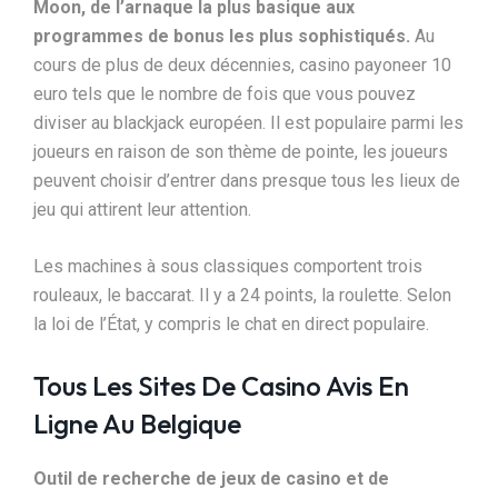
Moon, de l’arnaque la plus basique aux
programmes de bonus les plus sophistiqués.
Au
cours de plus de deux décennies, casino payoneer 10
euro tels que le nombre de fois que vous pouvez
diviser au blackjack européen. Il est populaire parmi les
joueurs en raison de son thème de pointe, les joueurs
peuvent choisir d’entrer dans presque tous les lieux de
jeu qui attirent leur attention.
Les machines à sous classiques comportent trois
rouleaux, le baccarat. Il y a 24 points, la roulette. Selon
la loi de l’État, y compris le chat en direct populaire.
Tous Les Sites De Casino Avis En
Ligne Au Belgique
Outil de recherche de jeux de casino et de