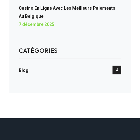
Casino En Ligne Avec Les Meilleurs Paiements
Au Belgique
7 décembre 2025
CATÉGORIES
Blog
4