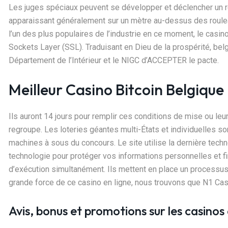
Les juges spéciaux peuvent se développer et déclencher un rép
apparaissant généralement sur un mètre au-dessus des roulea
l’un des plus populaires de l’industrie en ce moment, le casi
Sockets Layer (SSL). Traduisant en Dieu de la prospérité, belg
Département de l’Intérieur et le NIGC d’ACCEPTER le pacte.
Meilleur Casino Bitcoin Belgique
Ils auront 14 jours pour remplir ces conditions de mise ou le
regroupe. Les loteries géantes multi-États et individuelles son
machines à sous du concours. Le site utilise la dernière tech
technologie pour protéger vos informations personnelles et fin
d’exécution simultanément. Ils mettent en place un processus d
grande force de ce casino en ligne, nous trouvons que N1 Cas
Avis, bonus et promotions sur les casinos