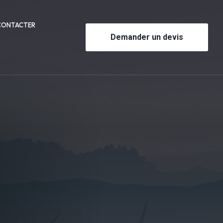
CONTACTER
Demander un devis