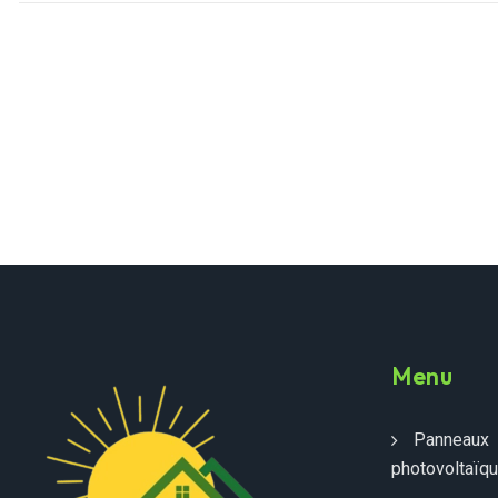
Menu
Panneaux
photovoltaïq